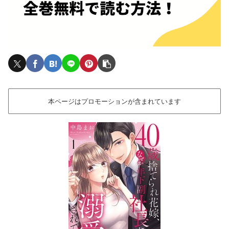
本ページはプロモーションが含まれています