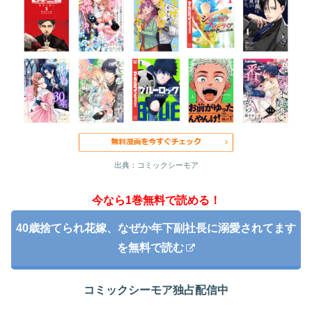
出典：コミックシーモア
今なら1巻無料で読める！
40歳捨てられ花嫁、なぜか年下副社長に溺愛されてます
を無料で読む
コミックシーモア独占配信中