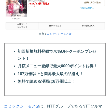
出典：
コミックシーモア
初回新規無料登録で70%OFFクーポンプレゼ
ント！
月額メニュー登録で最大6000ポイントお得！
187万冊以上と業界最大級の品揃え！
無料で読める漫画は6万冊以上！
コミックシーモア
は、NTTグループであるNTTソルマー