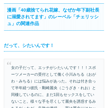
漫画「40歳捨てられ花嫁、なぜか年下副社長
に溺愛されてます」のレーベル「チェリッシ
ュ」の関連作品
だって、シたいんです！
女の子だって、エッチがシたいんです！！！スポ
ーツメーカーの受付として働く小川みちる（おが
わ・みちる）には悩みがあった。それは付き合っ
て半年経つ彼氏・剛崎麗央（ごうざき・れお）と
同棲しているのに、まだ1回もセックスをしてい
ないこと。様々な手を尽くして麗央を誘惑するみ