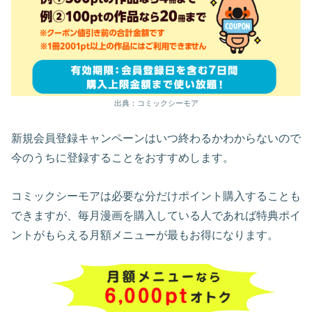
出典：コミックシーモア
新規会員登録キャンペーンはいつ終わるかわからないので
今のうちに登録することをおすすめします。
コミックシーモアは必要な分だけポイント購入することも
できますが、毎月漫画を購入している人であれば特典ポイ
ントがもらえる月額メニューが最もお得になります。