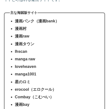
主な海賊版サイト
漫画バンク（漫画bank）
漫画村
漫画raw
漫画タウン
lhscan
manga raw
loveheaven
manga1001
星のロミ
erocool（エロクール）
Combay（こむべい）
漫画bay