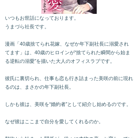
いつもお世話になっております。
うまづら社長です。
漫画「40歳捨てられ花嫁、なぜか年下副社長に溺愛され
てます」は、40歳のヒロインが“捨てられた瞬間から始ま
る逆転の溺愛”を描いた大人のオフィスラブです。
彼氏に裏切られ、仕事も恋も行き詰まった美咲の前に現れ
るのは、まさかの年下副社長。
しかも彼は、美咲を“婚約者”として紹介し始めるのです。
なぜ彼はここまで自分を愛してくれるのか。