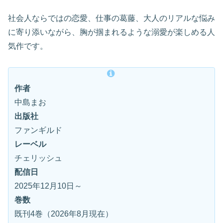
社会人ならではの恋愛、仕事の葛藤、大人のリアルな悩み
に寄り添いながら、胸が掴まれるような溺愛が楽しめる人
気作です。
作者
中島まお
出版社
ファンギルド
レーベル
チェリッシュ
配信日
2025年12月10日～
巻数
既刊4巻（2026年8月現在）