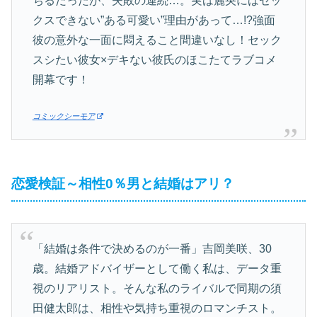
ちるだったが、失敗の連続…。実は麗央にはセッ
クスできない”ある可愛い”理由があって…!?強面
彼の意外な一面に悶えること間違いなし！セック
スシたい彼女×デキない彼氏のほこたてラブコメ
開幕です！
コミックシーモア
恋愛検証～相性0％男と結婚はアリ？
「結婚は条件で決めるのが一番」吉岡美咲、30
歳。結婚アドバイザーとして働く私は、データ重
視のリアリスト。そんな私のライバルで同期の須
田健太郎は、相性や気持ち重視のロマンチスト。