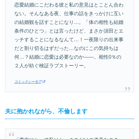
恋愛結婚にこだわる彼と私の意見はとことん合わ
ない。そんなある夜、仕事の話をきっかけに互い
の結婚観を話すことになり…。「体の相性も結婚
条件のひとつ」とは言ったけど、まさか須田とエ
ッチすることになるなんて…！一夜限りの出来事
だと割り切るはずだった…なのにこの気持ちは
何…？結婚に恋愛は必要なのか――。相性0％の
２人が紡ぐ検証ラブストーリー。
コミックシーモア
夫に抱かれながら、不倫します