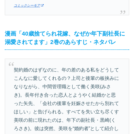
コミックシーモア
漫画「40歳捨てられ花嫁、なぜか年下副社長に
溺愛されてます」2巻のあらすじ・ネタバレ
契約婚のはずなのに、年の差のある私をどうして
こんなに愛してくれるの？上司と後輩の板挟みに
なりながら、中間管理職として働く美咲(みさ
き)。長年付き合った恋人とようやく結婚かと思
った矢先、「会社の後輩を妊娠させたから別れて
ほしい」と告げられる。すべてを失い立ち尽くす
美咲の前に現れたのは、年下の副社長・黒崎(く
ろさき)。彼は突然、美咲を“婚約者”として紹介し