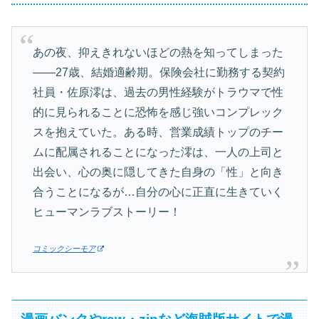
あの夜、抑えきれないほどの熱を知ってしまった
――27歳、結婚適齢期。保険会社に勤務する契約
社員・佐原澪は、過去の男性経験がトラウマで性
的に見られることに恐怖を感じ強いコンプレック
スを抱えていた。ある時、営業成績トップのチー
ムに配属されることになった澪は、一人の上司と
出会い、心の奥に隠してきた自身の「性」と向き
合うことになるが…自分の心に正直に生きていく
ヒューマンラブストーリー！
コミックシーモア