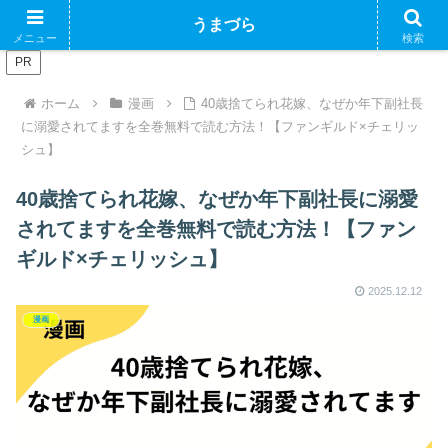
ブログで収益化できるかやってみるブログ
うまづら
メニュー
検索
PR
ホーム
漫画
40歳捨てられ花嫁、なぜか年下副社長
に溺愛されてますを全巻無料で読む方法！【ファンギルド×チェリッ
シュ】
40歳捨てられ花嫁、なぜか年下副社長に溺愛
されてますを全巻無料で読む方法！【ファン
ギルド×チェリッシュ】
2025.12.12
漫画