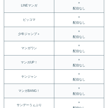
×
LINEマンガ
配信なし
×
ピッコマ
配信なし
×
少年ジャンプ＋
配信なし
×
マンガワン
配信なし
×
マンガUP！
配信なし
×
ヤンジャン
配信なし
×
マンガBANG！
配信なし
×
サンデーうぇぶり
配信なし