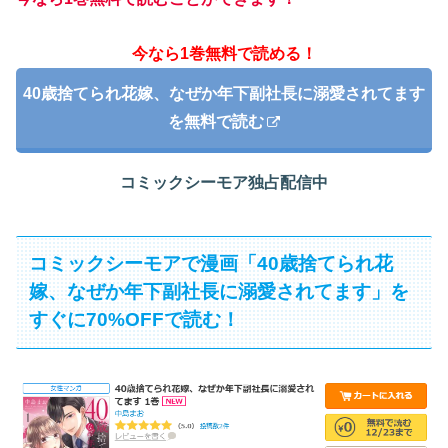
今なら1巻無料で読める！
40歳捨てられ花嫁、なぜか年下副社長に溺愛されてます
を無料で読む
コミックシーモア独占配信中
コミックシーモアで漫画「40歳捨てられ花
嫁、なぜか年下副社長に溺愛されてます」を
すぐに70%OFFで読む！