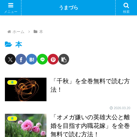
ブログで収益化できるかやってみるブログ
うまづら
メニュー
検索
ホーム
本
本
「千秋」を全巻無料で読む方
本
法！
2026.03.20
「オメガ嫌いの英雄大公と離
本
婚を目指す内職花嫁」を全巻
無料で読む方法！