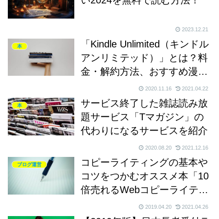
2023.12.21
「Kindle Unlimited（キンドル
本
アンリミテッド）」とは？料
金・解約方法、おすすめ漫画
などを徹底解説
2020.11.16
2021.04.22
サービス終了した雑誌読み放
本
題サービス「Tマガジン」の
代わりになるサービスを紹介
2020.08.20
2021.12.16
コピーライティングの基本や
ブログ運営
コツをつかむオススメ本「10
倍売れるWebコピーライティ
ング」とは
2019.04.20
2021.04.26