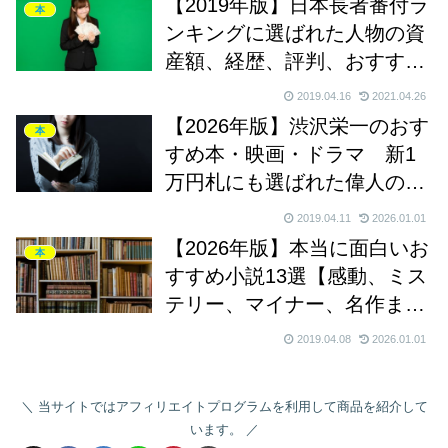
【2019年版】日本長者番付ラ
本
ンキングに選ばれた人物の資
産額、経歴、評判、おすすめ
本
2019.04.16
2021.04.26
【2026年版】渋沢栄一のおす
本
すめ本・映画・ドラマ 新1
万円札にも選ばれた偉人の残
した会社や功績とは
2019.04.11
2026.01.01
【2026年版】本当に面白いお
本
すすめ小説13選【感動、ミス
テリー、マイナー、名作ま
で！】
2019.04.08
2026.01.01
当サイトではアフィリエイトプログラムを利用して商品を紹介して
います。