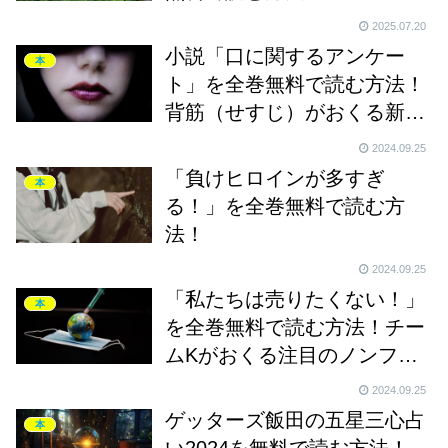
2025.07.20
小説「口に関するアンケー
本
ト」を全巻無料で読む方法！
背筋（せすじ）がおくる新感
覚ホラー小説！
2024.09.25
「負けヒロインが多すぎ
本
る！」を全巻無料で読む方
法！
2024.09.25
「私たちは売りたくない！」
本
を全巻無料で読む方法！チー
ムKがおくる注目のノンフィ
クション作品！
2024.09.25
ゲッターズ飯田の五星三心占
本
い2024を無料で読む方法！