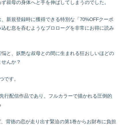
わず叔母の身体へと手を伸ばしてしまうのでした。
、新規登録時に獲得できる特別な「70%OFFクーポ
み込む息を呑むようなプロローグを非常にお得に読み
苦悩と、妖艶な叔母との間に生まれる狂おしいほどの
ませんか？
つです。
最新先行配信作品であり、フルカラーで描かれる圧倒的
る
れば、背徳の恋が走り出す緊迫の第1巻からお財布に負担