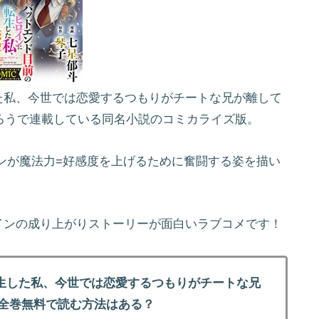
た私、今世では恋愛するつもりがチートな兄が離して
なろうで連載している同名小説のコミカライズ版。
ンが魔法力=好感度を上げるために奮闘する姿を描い
インの成り上がりストーリーが面白いラブコメです！
生した私、今世では恋愛するつもりがチートな兄
を全巻無料で読む方法はある？