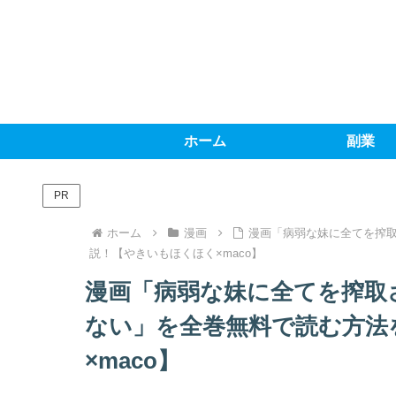
ホーム
副業
PR
ホーム
漫画
漫画「病弱な妹に全てを搾
説！【やきいもほくほく×maco】
漫画「病弱な妹に全てを搾取
ない」を全巻無料で読む方法
×maco】