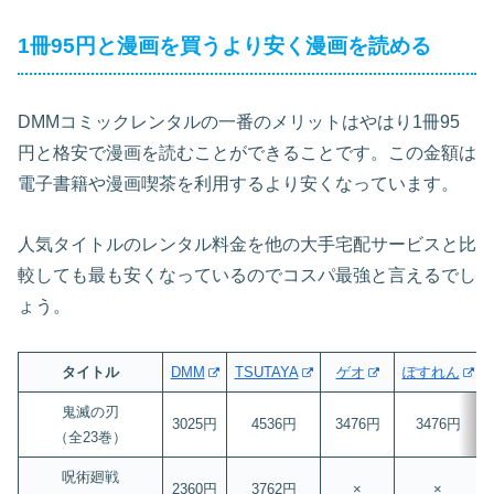
1冊95円と漫画を買うより安く漫画を読める
DMMコミックレンタルの一番のメリットはやはり1冊95
円と格安で漫画を読むことができることです。この金額は
電子書籍や漫画喫茶を利用するより安くなっています。
人気タイトルのレンタル料金を他の大手宅配サービスと比
較しても最も安くなっているのでコスパ最強と言えるでし
ょう。
タイトル
DMM
TSUTAYA
ゲオ
ぽすれん
鬼滅の刃
3025円
4536円
3476円
3476円
（全23巻）
呪術廻戦
2360円
3762円
×
×