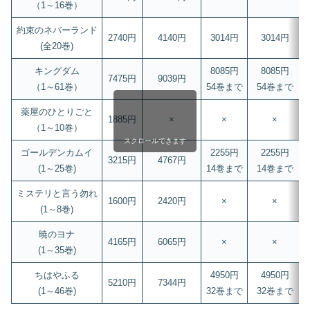
（1～16巻）
約束のネバーランド
2740円
4140円
3014円
3014円
(全20巻)
キングダム
8085円
8085円
7475円
9039円
（1～61巻）
54巻まで
54巻まで
薬屋のひとりごと
1885円
×
×
×
（1～10巻）
スクロールできます
ゴールデンカムイ
2255円
2255円
3215円
4767円
(1～25巻)
14巻まで
14巻まで
ミステリと言う勿れ
1600円
2420円
×
×
(1～8巻)
暁のヨナ
4165円
6065円
×
×
(1～35巻)
ちはやふる
4950円
4950円
5210円
7344円
(1～46巻)
32巻まで
32巻まで