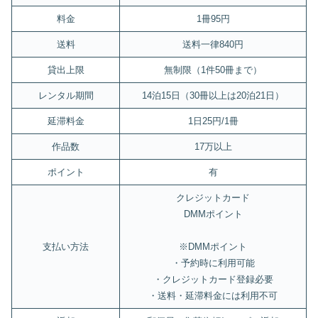
料金
1冊95円
送料
送料一律840円
貸出上限
無制限（1件50冊まで）
レンタル期間
14泊15日（30冊以上は20泊21日）
延滞料金
1日25円/1冊
作品数
17万以上
ポイント
有
クレジットカード
DMMポイント
支払い方法
※DMMポイント
・予約時に利用可能
・クレジットカード登録必要
・送料・延滞料金には利用不可