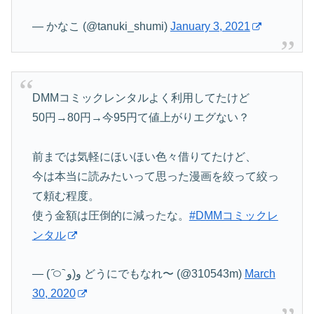
— かなこ (@tanuki_shumi)
January 3, 2021
DMMコミックレンタルよく利用してたけど
50円→80円→今95円て値上がりエグない？
前までは気軽にほいほい色々借りてたけど、
今は本当に読みたいって思った漫画を絞って絞っ
て頼む程度。
使う金額は圧倒的に減ったな。
#DMMコミックレ
ンタル
— ( ᷇࿀ ᷆ و(و どうにでもなれ〜 (@310543m)
March
30, 2020