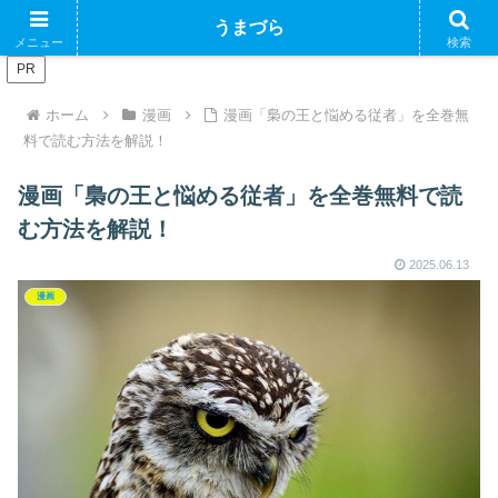
ブログで収益化できるかやってみるブログ
うまづら
メニュー
検索
PR
ホーム
漫画
漫画「梟の王と悩める従者」を全巻無
料で読む方法を解説！
漫画「梟の王と悩める従者」を全巻無料で読
む方法を解説！
2025.06.13
漫画