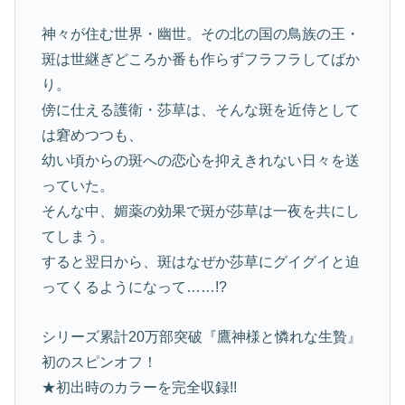
神々が住む世界・幽世。その北の国の鳥族の王・
斑は世継ぎどころか番も作らずフラフラしてばか
り。
傍に仕える護衛・莎草は、そんな斑を近侍として
は窘めつつも、
幼い頃からの斑への恋心を抑えきれない日々を送
っていた。
そんな中、媚薬の効果で斑が莎草は一夜を共にし
てしまう。
すると翌日から、斑はなぜか莎草にグイグイと迫
ってくるようになって……!?
シリーズ累計20万部突破『鷹神様と憐れな生贄』
初のスピンオフ！
★初出時のカラーを完全収録!!