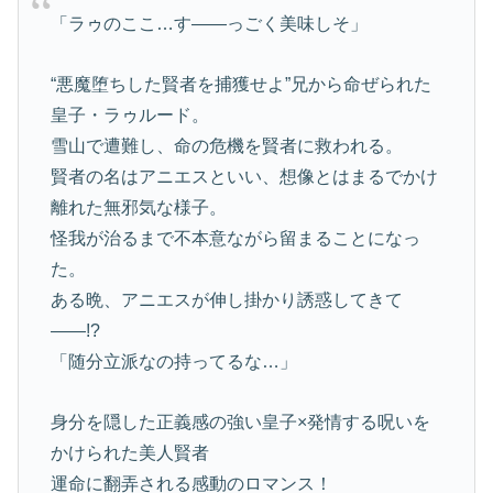
「ラゥのここ…す――っごく美味しそ」
“悪魔堕ちした賢者を捕獲せよ”兄から命ぜられた
皇子・ラゥルード。
雪山で遭難し、命の危機を賢者に救われる。
賢者の名はアニエスといい、想像とはまるでかけ
離れた無邪気な様子。
怪我が治るまで不本意ながら留まることになっ
た。
ある晩、アニエスが伸し掛かり誘惑してきて
――!?
「随分立派なの持ってるな…」
身分を隠した正義感の強い皇子×発情する呪いを
かけられた美人賢者
運命に翻弄される感動のロマンス！