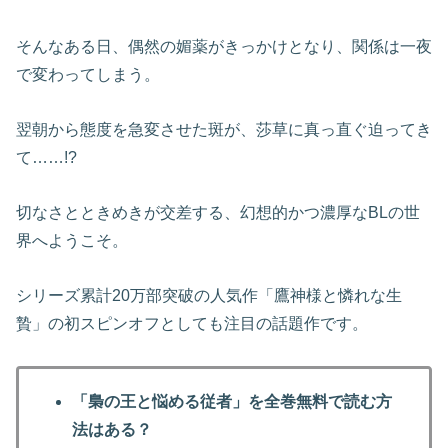
そんなある日、偶然の媚薬がきっかけとなり、関係は一夜
で変わってしまう。
翌朝から態度を急変させた斑が、莎草に真っ直ぐ迫ってき
て……!?
切なさとときめきが交差する、幻想的かつ濃厚なBLの世
界へようこそ。
シリーズ累計20万部突破の人気作「鷹神様と憐れな生
贄」の初スピンオフとしても注目の話題作です。
「梟の王と悩める従者」を全巻無料で読む方
法はある？