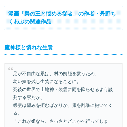
漫画「梟の王と悩める従者」の作者・丹野ち
くわぶの関連作品
鷹神様と憐れな生贄
足が不自由な累は、村の飢饉を救うため、
幼い妹を残し生贄になることに。
死後の世界で土地神・叢雲に雨を降らせるよう談
判する累だが、
叢雲は望みを拒むばかりか、累を乱暴に抱いてく
る。
「これが嫌なら、さっさとどこかへ行ってしま