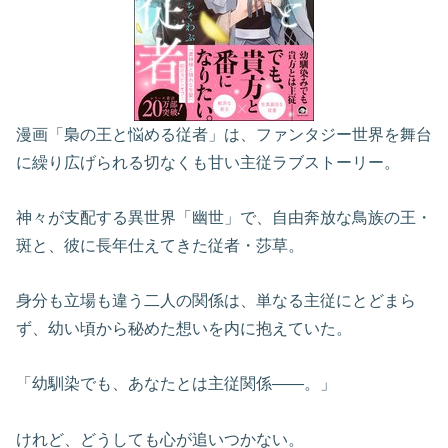
漫画「梟の王と悩める従者」は、ファンタジー世界を舞台
に繰り広げられる切なくも甘い主従ラブストーリー。
神々が支配する異世界「幽世」で、自由奔放な鳥族の王・
斑と、彼に長年仕えてきた従者・莎草。
身分も立場も違う二人の関係は、単なる主従にとどまら
ず、幼い頃から秘めた想いを内に抱えていた。
「幼馴染でも、あなたとは主従関係――。」
けれど、どうしても心が追いつかない。