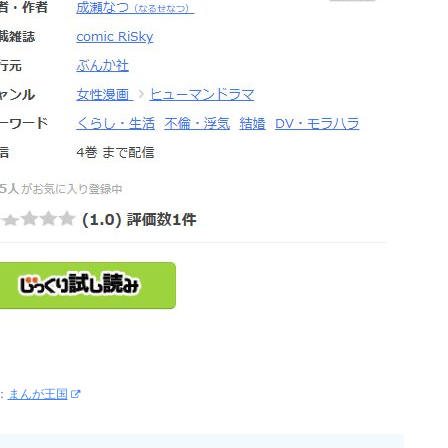
：
まんが王国