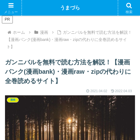
ブログで収益化できるかやってみるブログ
うまづら
メニュー
検索
PR
ホーム
漫画
ガンニバルを無料で読む方法を解説！
【漫画バンク(漫画bank)・漫画raw・zipの代わりに全巻読めるサイ
ト】
ガンニバルを無料で読む方法を解説！【漫画
バンク(漫画bank)・漫画raw・zipの代わりに
全巻読めるサイト】
2021.04.02
2022.04.03
漫画