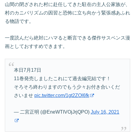
山間の閉ざされた村に赴任してきた駐在の主人公家族が、
村のカニバリズムの因習と恐怖に立ち向かう緊張感あふれ
る物語です。
一度読んだら絶対にハマると断言できる傑作サスペンス漫
画としておすすめできます。
本日7月17日
11巻発売しましたこれにて過去編完結です！
そろそろ終わりますのでもう少々お付き合いくだ
さいませ
pic.twitter.com/1gt2ZOl6fk
— 二宮正明 (@EneWTIVOjJrjQPO)
July 16, 2021