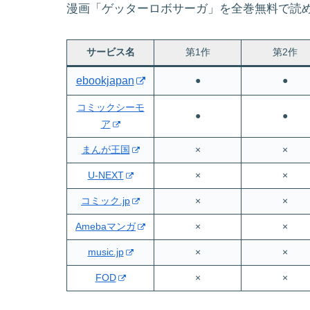
漫画「ゲッターロボサーガ」を全巻無料で読
サービス名
第1作
第2作
ebookjapan
●
●
コミックシーモ
●
●
ア
まんが王国
×
×
U-NEXT
×
×
コミック.jp
×
×
Amebaマンガ
×
×
music.jp
×
×
FOD
×
×