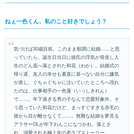
ねぇ一色くん、私のこと好きでしょう？
気づけば30歳目前。このまま順調に結婚……と思
っていたら、誕生日当日に彼氏の浮気が発覚し人
生のどん底へ落とされた和花（わか）。結婚式の
帰り道、友人の幸せも素直に喜べない自分に嫌気
が差し、ぐちゃぐちゃに泣いていたところへ現れ
たのは、仕事相手の一色蓮（いっしきれん）
で……。年下過ぎる男の子なんて恋愛対象外。そ
う思っていた和花だけど、まっすぐすぎる赤毛の
彼から目が離せなくて……。無難な結婚を夢見る
アラサーOLが年下わんこになつかれ、落とさ
れ、溺愛される極上年の差ラブストーリー。