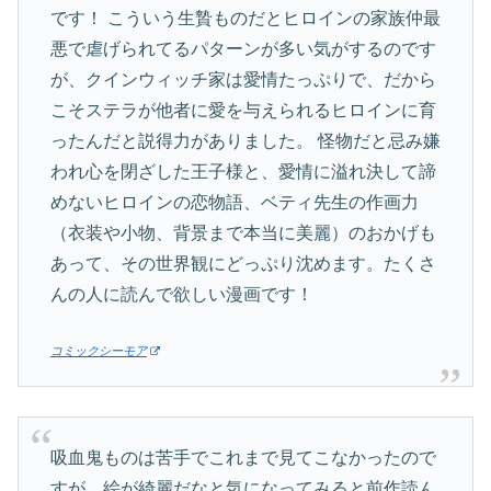
です！ こういう生贄ものだとヒロインの家族仲最
悪で虐げられてるパターンが多い気がするのです
が、クインウィッチ家は愛情たっぷりで、だから
こそステラが他者に愛を与えられるヒロインに育
ったんだと説得力がありました。 怪物だと忌み嫌
われ心を閉ざした王子様と、愛情に溢れ決して諦
めないヒロインの恋物語、ベティ先生の作画力
（衣装や小物、背景まで本当に美麗）のおかげも
あって、その世界観にどっぷり沈めます。たくさ
んの人に読んで欲しい漫画です！
コミックシーモア
吸血鬼ものは苦手でこれまで見てこなかったので
すが、絵が綺麗だなと気になってみると前作読ん