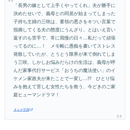
「長男の嫁として上手くやってくれ」夫が勝手に
決めたせいで、義母との同居が始まってしまった
子持ち主婦の三咲は、要領の悪さをキツい言葉で
指摘してくる夫の態度にうんざり。とはいえ言い
返すのも苦手で、常に我慢の日々…私だって頑張
ってるのに…！ メモ帳に愚痴を書いてストレス
発散していたが、とうとう限界が来て倒れてしま
う三咲。しかしお悩みだらけの生活は、義母が呼
んだ家事代行サービス「おうちの魔法使い」のイ
ケメン家政夫が来たことで一変し…!? ひとり悩
みを抱えて苦しむ女性たちを救う、今どきのご家
庭ヒューマンドラマ！
まんが王国