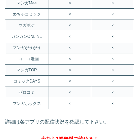
マンガMee
×
×
めちゃコミック
×
×
マガポケ
×
×
ガンガンONLINE
×
×
マンガがうがう
×
×
ニコニコ漫画
×
×
マンガTOP
×
×
コミックDAYS
×
×
ゼロコミ
×
×
マンガボックス
×
×
詳細は各アプリの配信状況を確認して下さい。
今なら1巻無料で読める！