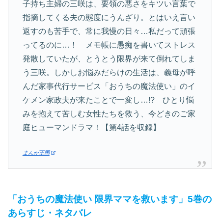
子持ち主婦の三咲は、要領の悪さをキツい言葉で
指摘してくる夫の態度にうんざり。とはいえ言い
返すのも苦手で、常に我慢の日々…私だって頑張
ってるのに…！ メモ帳に愚痴を書いてストレス
発散していたが、とうとう限界が来て倒れてしま
う三咲。しかしお悩みだらけの生活は、義母が呼
んだ家事代行サービス「おうちの魔法使い」のイ
ケメン家政夫が来たことで一変し…!? ひとり悩
みを抱えて苦しむ女性たちを救う、今どきのご家
庭ヒューマンドラマ！【第4話を収録】
まんが王国
「おうちの魔法使い 限界ママを救います」5巻の
あらすじ・ネタバレ