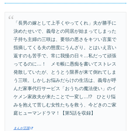
「長男の嫁として上手くやってくれ」夫が勝手に
決めたせいで、義母との同居が始まってしまった
子持ち主婦の三咲は、要領の悪さをキツい言葉で
指摘してくる夫の態度にうんざり。とはいえ言い
返すのも苦手で、常に我慢の日々…私だって頑張
ってるのに…！ メモ帳に愚痴を書いてストレス
発散していたが、とうとう限界が来て倒れてしま
う三咲。しかしお悩みだらけの生活は、義母が呼
んだ家事代行サービス「おうちの魔法使い」のイ
ケメン家政夫が来たことで一変し…!? ひとり悩
みを抱えて苦しむ女性たちを救う、今どきのご家
庭ヒューマンドラマ！【第5話を収録】
まんが王国