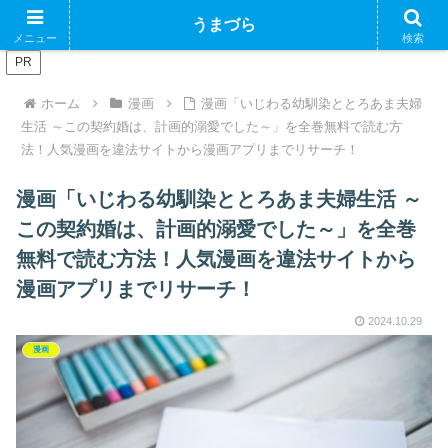
ブログで収益化できるかやってみるブログ
うまづら
メニュー
検索
PR
ホーム
漫画
漫画「いじわる幼馴染ととろあま夫婦
生活 ～この契約婚は、計画的溺愛でした～」を全巻無料で読む方
法！人気漫画を違法サイトから漫画アプリまでリサーチ！
漫画「いじわる幼馴染ととろあま夫婦生活 ～
この契約婚は、計画的溺愛でした～」を全巻
無料で読む方法！人気漫画を違法サイトから
漫画アプリまでリサーチ！
2024.10.29
漫画