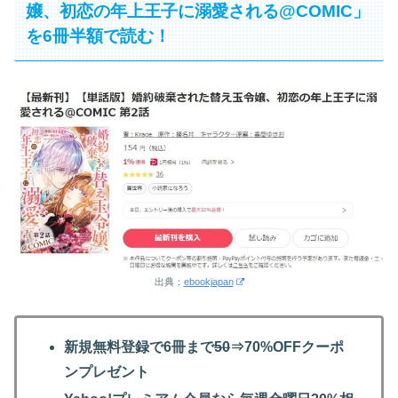
嬢、初恋の年上王子に溺愛される@COMIC」
を6冊半額で読む！
出典：
ebookjapan
新規無料登録で6冊まで
50
⇒70%OFFクーポ
ンプレゼント