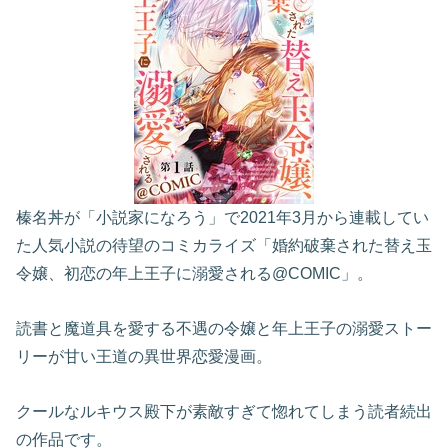
榛名丼が「小説家になろう」で2021年3月から連載してい
た人気小説の待望のコミカライズ「婚約破棄された替え玉
令嬢、初恋の年上王子に溺愛される@COMIC」。
読書と魔道具を愛する不遇の令嬢と年上王子の溺愛ストー
リーが甘い王道の異世界恋愛漫画。
クールなルキウス殿下が素敵すぎて惚れてしまう読者続出
の作品です。