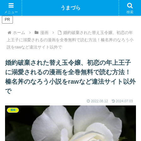
ブログで収益化できるかやってみるブログ
うまづら
メニュー
検索
PR
ホーム
漫画
婚約破棄された替え玉令嬢、初恋の年
上王子に溺愛されるの漫画を全巻無料で読む方法！榛名丼のなろう小
説をrawなど違法サイト以外で
婚約破棄された替え玉令嬢、初恋の年上王子
に溺愛されるの漫画を全巻無料で読む方法！
榛名丼のなろう小説をrawなど違法サイト以外
で
2022.08.12
2024.07.03
漫画