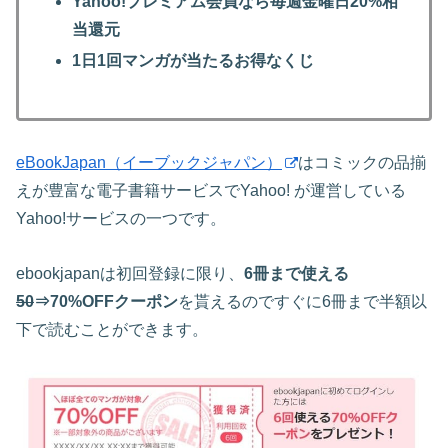
Yahoo!プレミアム会員なら毎週金曜日20%相
当還元
1日1回マンガが当たるお得なくじ
eBookJapan（イーブックジャパン）
はコミックの品揃
えが豊富な電子書籍サービスでYahoo! が運営している
Yahoo!サービスの一つです。
ebookjapanは初回登録に限り、
6冊まで使える
50
⇒70%OFFクーポン
を貰えるのですぐに6冊まで半額以
下で読むことができます。