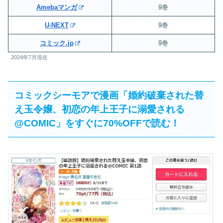
Amebaマンガ
9巻
U-NEXT
9巻
コミック.jp
9巻
2024年7月現在
コミックシーモアで漫画「婚約破棄された替
え玉令嬢、初恋の年上王子に溺愛される
@COMIC」をすぐに70%OFFで読む！