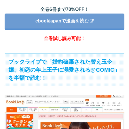
全巻6冊まで70%OFF！
ebookjapanで漫画を読む
全巻試し読み可能！
ブックライブで「婚約破棄された替え玉令
嬢、初恋の年上王子に溺愛される@COMIC」
を半額で読む！