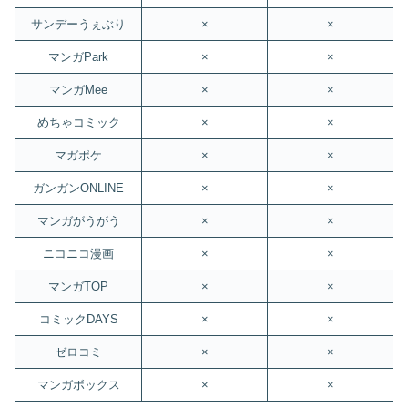
サンデーうぇぶり
×
×
マンガPark
×
×
マンガMee
×
×
めちゃコミック
×
×
マガポケ
×
×
ガンガンONLINE
×
×
マンガがうがう
×
×
ニコニコ漫画
×
×
マンガTOP
×
×
コミックDAYS
×
×
ゼロコミ
×
×
マンガボックス
×
×