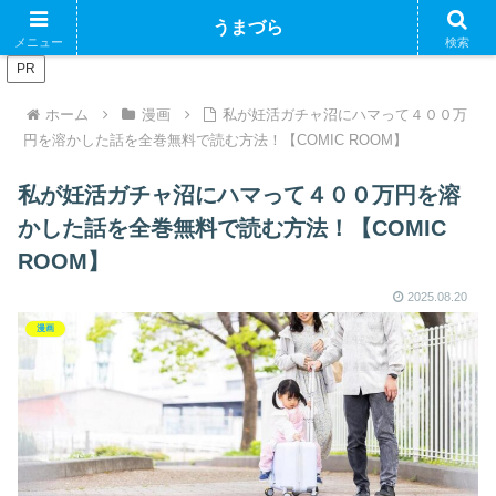
ブログで収益化できるかやってみるブログ
うまづら
メニュー
検索
PR
ホーム
漫画
私が妊活ガチャ沼にハマって４００万
円を溶かした話を全巻無料で読む方法！【COMIC ROOM】
私が妊活ガチャ沼にハマって４００万円を溶
かした話を全巻無料で読む方法！【COMIC
ROOM】
2025.08.20
漫画