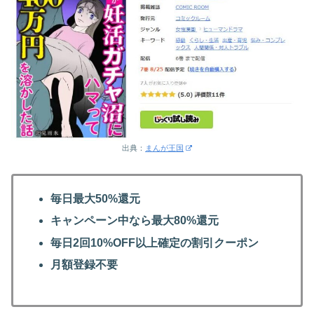
出典：
まんが王国
毎日最大50%還元
キャンペーン中なら最大80%還元
毎日2回10%OFF以上確定の割引クーポン
月額登録不要