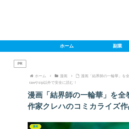
ホーム
副業
PR
ホーム
漫画
漫画「結界師の一輪華」を
rawやzip以外で安全に読む！
漫画「結界師の一輪華」を全
作家クレハのコミカライズ作品
漫画