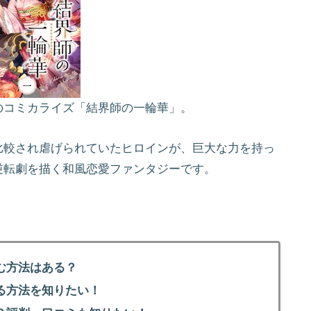
のコミカライズ「結界師の一輪華」。
比較され虐げられていたヒロインが、巨大な力を持っ
逆転劇を描く和風恋愛ファンタジーです。
。
む方法はある？
る方法を知りたい！