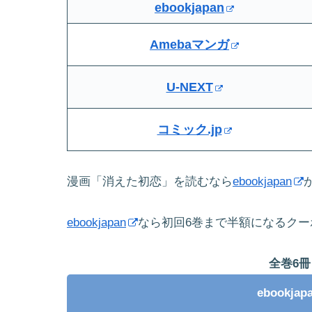
ebookjapan
Amebaマンガ
U-NEXT
コミック.jp
漫画「消えた初恋」を読むなら
ebookjapan
ebookjapan
なら初回6巻まで半額になるク
全巻6冊
ebookj