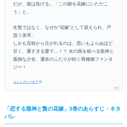
だが、彼は告げる。「この娘を花嫁にいただこ
う」と。
生贄ではなく、なぜか“花嫁”として迎えられ、戸
惑う美琴。
しかも百枝から注がれるのは、思いもよらぬほど
甘く、重すぎる愛で…！？ 水の国を統べる龍神と
孤独な少女、運命のふたりが紡ぐ異種婚ファンタ
ジー！
コミックシーモア
「恋する龍神と贄の花嫁」3巻のあらすじ・ネタ
バレ