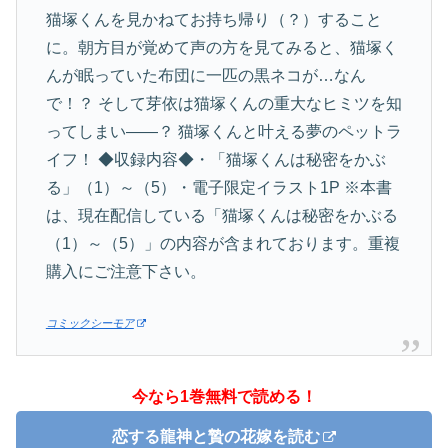
猫塚くんを見かねてお持ち帰り（？）すること
に。朝方目が覚めて声の方を見てみると、猫塚く
んが眠っていた布団に一匹の黒ネコが…なん
で！？ そして芽依は猫塚くんの重大なヒミツを知
ってしまい――？ 猫塚くんと叶える夢のペットラ
イフ！ ◆収録内容◆・「猫塚くんは秘密をかぶ
る」（1）～（5）・電子限定イラスト1P ※本書
は、現在配信している「猫塚くんは秘密をかぶる
（1）～（5）」の内容が含まれております。重複
購入にご注意下さい。
コミックシーモア
今なら1巻無料で読める！
恋する龍神と贄の花嫁を読む