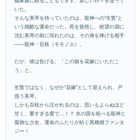
義家族に頼ることもできず、寂しい日々を送って
いた。
そんな美琴を待っていたのは、龍神への“生贄”と
いう残酷な運命だった。死を覚悟し、絶望の淵に
沈む美琴の前に現れたのは、その身を捧げる相手
――龍神・百枝（モモノエ）。
だが、彼は告げる。「この娘を花嫁にいただこ
う」と。
生贄ではなく、なぜか“花嫁”として迎えられ、戸
惑う美琴。
しかも百枝から注がれるのは、思いもよらぬほど
甘く、重すぎる愛で…！？ 水の国を統べる龍神と
孤独な少女、運命のふたりが紡ぐ異種婚ファンタ
ジー！