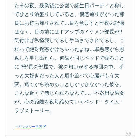
たその夜、残業後に公園で誕生日パーティと称し
てひとり酒盛りしていると、偶然通りがかった部
長にお持ち帰りされて…目を覚ますと昨夜の記憶
はなく、目の前にはドアップのイケメン部長が!!
気付けば私怪我してるし手当までされてるし、こ
れって絶対迷惑かけちゃったよね…罪悪感から恩
返しを申し出たら、何故か同じベッドで寝ること
に!?部長の部屋で、彼の匂いがする布団の中、ず
っと大好きだった人と肩を並べて心臓がもう大
変。遠くから眺めることしかできなかった彼を、
こんな近くで感じられるなんて…。不器用な男女
が、心の距離を夜毎縮めていくベッド・タイム・
ラブストーリー。
コミックシーモア