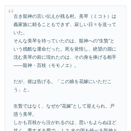
古き龍神の言い伝えが残る村。美琴（ミコト）は
義家族に頼ることもできず、寂しい日々を送って
いた。
そんな美琴を待っていたのは、龍神への“生贄”と
いう残酷な運命だった。死を覚悟し、絶望の淵に
沈む美琴の前に現れたのは、その身を捧げる相手
――龍神・百枝（モモノエ）。
だが、彼は告げる。「この娘を花嫁にいただこ
う」と。
生贄ではなく、なぜか“花嫁”として迎えられ、戸
惑う美琴。
しかも百枝から注がれるのは、思いもよらぬほど
甘く、重すぎる愛で…！？ 水の国を統べる龍神と