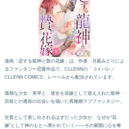
漫画「恋する龍神と贄の花嫁」は、作者・月庭みどりによ
るファンタジー恋愛作品で、CLLENNの「コイパレ／
CLLENN COMICS」レーベルから配信されています。
孤独な少女・美琴と、彼女を花嫁として迎え入れた龍神・
百枝との運命の出会いを描いた異種婚ラブファンタジー。
生贄として差し出されるはずだった少女が、なぜか“花
嫁”として神のもとへ導かれていく――その展開に心を奪