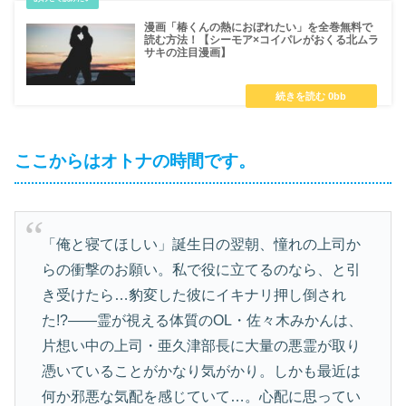
漫画「椿くんの熱におぼれたい」を全巻無料で
読む方法！【シーモア×コイパレがおくる北ムラ
サキの注目漫画】
ここからはオトナの時間です。
「俺と寝てほしい」誕生日の翌朝、憧れの上司か
らの衝撃のお願い。私で役に立てるのなら、と引
き受けたら…豹変した彼にイキナリ押し倒され
た!?――霊が視える体質のOL・佐々木みかんは、
片想い中の上司・亜久津部長に大量の悪霊が取り
憑いていることがかなり気がかり。しかも最近は
何か邪悪な気配を感じていて…。心配に思ってい