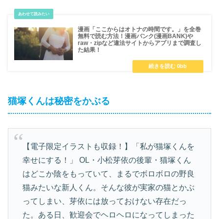
漫画「ここからはオトナの時間です。」を全巻
無料で読む方法！漫画バンク(漫画BANK)や
raw・zipなど違法サイトからアプリまで調査し
た結果！
猫塚くんは秘密をかぶる
【電子限定イラストも収録！】「私が猫塚くんを
幸せにする！」 OL・小松芽依の後輩・猫塚くん
はどこか陰をもっていて、まるでボロボロの野良
猫みたいな新人くん。そんな彼が実家の猫とかぶ
ってしまい、芽依には放っておけない存在だっ
た。ある日、歓迎会でヘロヘロになってしまった