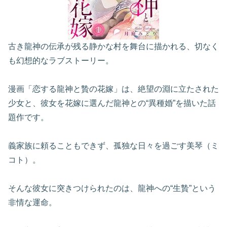
古き龍神の伝承が残る静かな村を舞台に描かれる、切なく
も幻想的なラブストーリー。
漫画「恋する龍神と贄の花嫁」は、絶望の淵に立たされた
少女と、彼女を花嫁に選んだ龍神との“異種婚”を描いた話
題作です。
義家族に頼ることもできず、孤独な日々を過ごす美琴（ミ
コト）。
そんな彼女に突きつけられたのは、龍神への“生贄”という
非情な運命。