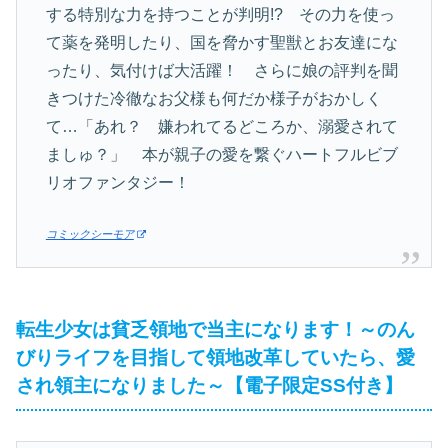
する特別な力を持つことが判明!? その力を使っ
て薬を発明したり、国を脅かす聖獣とお友達にな
ったり、気付けば大活躍！ さらに娘の評判を聞
きつけた冷徹なお父様も何だか様子がおかしく
て…「あれ？ 嫌われてるどころか、溺愛されて
ましゅ？」 本が親子の愛を繋ぐハートフルビブ
リオファンタジー！
コミックシーモア
転生少女は貧乏領地で当主になります！～のん
びりライフを目指して領地改革していたら、愛
され領主になりました～【電子限定SS付き】