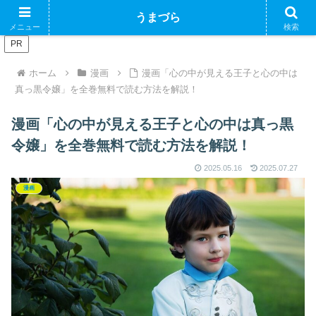
ブログで収益化できるかやってみるブログ
うまづら
メニュー
検索
PR
ホーム
漫画
漫画「心の中が見える王子と心の中は
真っ黒令嬢」を全巻無料で読む方法を解説！
漫画「心の中が見える王子と心の中は真っ黒
令嬢」を全巻無料で読む方法を解説！
2025.05.16
2025.07.27
漫画