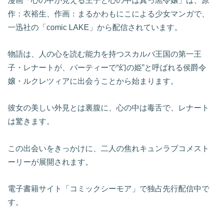
漫画「心の中が見える王子と心の中は真っ黒令嬢」は、原
作：衣裕生、作画：まるかわもにこによる少女マンガで、
一迅社の「comic LAKE」から配信されています。
物語は、人の心を読む能力を持つスカルバ王国の第一王
子・レナートが、パーティーで“幻の姫”と呼ばれる侯爵令
嬢・ルクレツィアに出会うことから始まります。
彼女の美しい外見とは裏腹に、心の中は毒舌で、レナート
は驚きます。
この出会いをきっかけに、二人の焦れキュンラブコメスト
ーリーが展開されます。
電子書籍サイト「コミックシーモア」で独占先行配信中で
す。