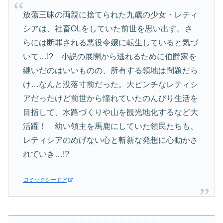
放蕩三昧の両親に捨てられた九歳の少女・レティ
シアは、社畜OLをしていた前世を思い出す。さ
らには断罪される悪役令嬢に転生していると気づ
いて…!? 小説の展開から逃れるために伯爵家を
継いだのはいいものの、所有する領地は問題だら
け…なんと没落寸前だった。大ピンチなレティシ
アだったけど前世から憧れていたのんびり生活を
目指して、水路づくりや山を観光地化するなど大
活躍！ 幼い領主を馬鹿にしていた領民たちも、
レティシアのめげない心と斬新な発想に心動かさ
れていき…!?
コミックシーモア