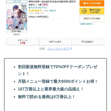
出典：
コミックシーモア
初回新規無料登録で70%OFFクーポンプレゼ
ント！
月額メニュー登録で最大6000ポイントお得！
187万冊以上と業界最大級の品揃え！
無料で読める漫画は6万冊以上！