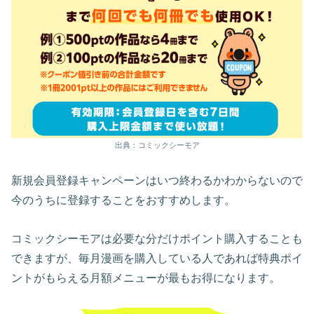
出典：コミックシーモア
新規会員登録キャンペーンはいつ終わるかわからないので
今のうちに登録することをおすすめします。
コミックシーモアは必要な分だけポイント購入することも
できますが、毎月漫画を購入している人であれば特典ポイ
ントがもらえる月額メニューが最もお得になります。