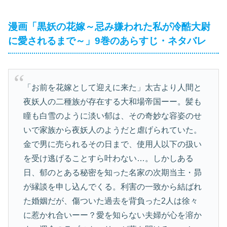
漫画「黒妖の花嫁～忌み嫌われた私が冷酷大尉
に愛されるまで～」9巻のあらすじ・ネタバレ
「お前を花嫁として迎えに来た」太古より人間と
夜妖人の二種族が存在する大和場帝国ーー。髪も
瞳も白雪のように淡い郁は、その奇妙な容姿のせ
いで家族から夜妖人のようだと虐げられていた。
金で男に売られるその日まで、使用人以下の扱い
を受け逃げることすら叶わない…。しかしある
日、郁のとある秘密を知った名家の次期当主・昴
が縁談を申し込んでくる。利害の一致から結ばれ
た婚姻だが、傷ついた過去を背負った2人は徐々
に惹かれ合いーー？愛を知らない夫婦が心を溶か