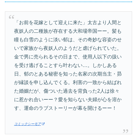
「お前を花嫁として迎えに来た」太古より人間と
夜妖人の二種族が存在する大和場帝国ーー。髪も
瞳も白雪のように淡い郁は、その奇妙な容姿のせ
いで家族から夜妖人のようだと虐げられていた。
金で男に売られるその日まで、使用人以下の扱い
を受け逃げることすら叶わない…。しかしある
日、郁のとある秘密を知った名家の次期当主・昴
が縁談を申し込んでくる。利害の一致から結ばれ
た婚姻だが、傷ついた過去を背負った2人は徐々
に惹かれ合いーー？愛を知らない夫婦が心を溶か
す、運命のラブストーリーが幕を開けるーー！
コミックシーモア