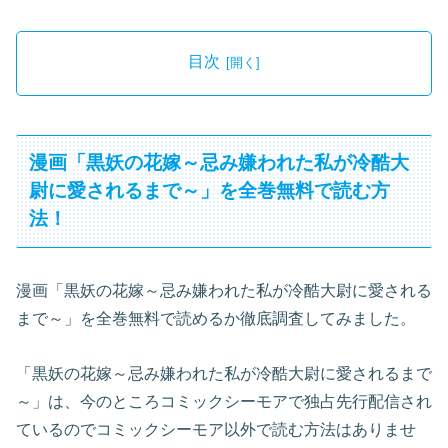
目次
漫画「黒妖の花嫁～忌み嫌われた私が冷酷大
尉に愛されるまで～」を全巻無料で読む方
法！
漫画「黒妖の花嫁～忌み嫌われた私が冷酷大尉に愛される
まで～」を全巻無料で読めるか徹底調査してみました。
「黒妖の花嫁～忌み嫌われた私が冷酷大尉に愛されるまで
～」は、今のところコミックシーモアで独占先行配信され
ているのでコミックシーモア以外で読む方法はありませ