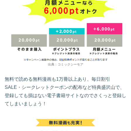
出典：コミックシーモア
無料で読める無料漫画も1万冊以上あり、毎日割引
SALE・シークレットクーポンの配布など特典盛沢山で、
登録しても損はない電子書籍サイトなのでさくっと登録し
てしまいましょう！