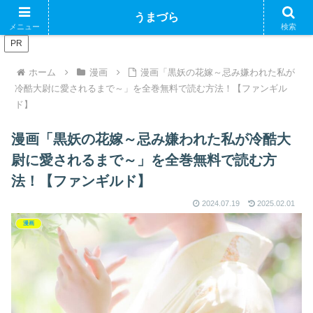
ブログで収益化できるかやってみるブログ
うまづら
メニュー
検索
PR
ホーム
漫画
漫画「黒妖の花嫁～忌み嫌われた私が
冷酷大尉に愛されるまで～」を全巻無料で読む方法！【ファンギル
ド】
漫画「黒妖の花嫁～忌み嫌われた私が冷酷大
尉に愛されるまで～」を全巻無料で読む方
法！【ファンギルド】
2024.07.19
2025.02.01
漫画