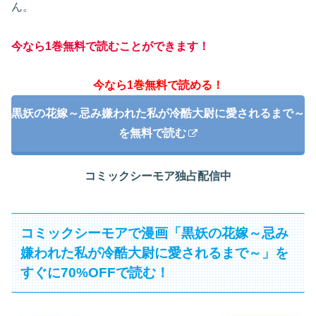
ん。
今なら1巻無料で読むことができます！
今なら1巻無料で読める！
黒妖の花嫁～忌み嫌われた私が冷酷大尉に愛されるまで～
を無料で読む
コミックシーモア独占配信中
コミックシーモアで漫画「黒妖の花嫁～忌み
嫌われた私が冷酷大尉に愛されるまで～」を
すぐに70%OFFで読む！