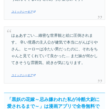
コミックシーモア
はぁあすごい…緻密な世界観と絵に圧倒されま
す。 辛い境遇の主人公が健気で本当にがんばりや
さん。 ヒーローは冷たい男だったのに、それをち
ゃんと見てくれていて良かった… まだ妹が何かし
てきそうな雰囲気、続きが気になります。
コミックシーモア
「黒妖の花嫁～忌み嫌われた私が冷酷大尉に
愛されるまで～」は漫画アプリで全巻無料で