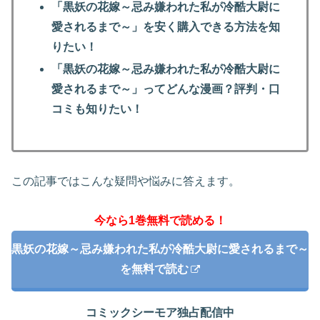
「黒妖の花嫁～忌み嫌われた私が冷酷大尉に
愛されるまで～」を安く購入できる方法を知
りたい！
「黒妖の花嫁～忌み嫌われた私が冷酷大尉に
愛されるまで～」ってどんな漫画？評判・口
コミも知りたい！
この記事ではこんな疑問や悩みに答えます。
今なら1巻無料で読める！
黒妖の花嫁～忌み嫌われた私が冷酷大尉に愛されるまで～
を無料で読む
コミックシーモア独占配信中