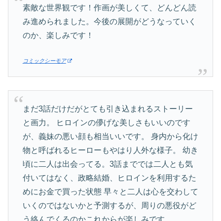
素敵な世界観です！作画が美しくて、どんどん読
み進められました。今後の展開がどうなっていく
のか、楽しみです！
コミックシーモア
まだ3話だけだがとても引き込まれるストーリー
と画力。 ヒロインの儚げな美しさもいいのです
が、義妹の悪い顔も相当いいです。 身内から化け
物と呼ばれるヒーローもやはり人外な様子。 幼き
頃に二人は出会ってる。3話まででは二人とも気
付いてはなく、政略結婚、ヒロインを利用するた
めにお金で買った状態 早々と二人は心を交わして
いくのではないかと予測するが、周りの悪役がど
う絡んでくるのかこれからが楽しみです。