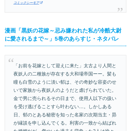
コミックシーモア
漫画「黒妖の花嫁～忌み嫌われた私が冷酷大尉
に愛されるまで～」5巻のあらすじ・ネタバレ
「お前を花嫁として迎えに来た」太古より人間と
夜妖人の二種族が存在する大和場帝国ーー。髪も
瞳も白雪のように淡い郁は、その奇妙な容姿のせ
いで家族から夜妖人のようだと虐げられていた。
金で男に売られるその日まで、使用人以下の扱い
を受け逃げることすら叶わない…。しかしある
日、郁のとある秘密を知った名家の次期当主・昴
が縁談を申し込んでくる。利害の一致から結ばれ