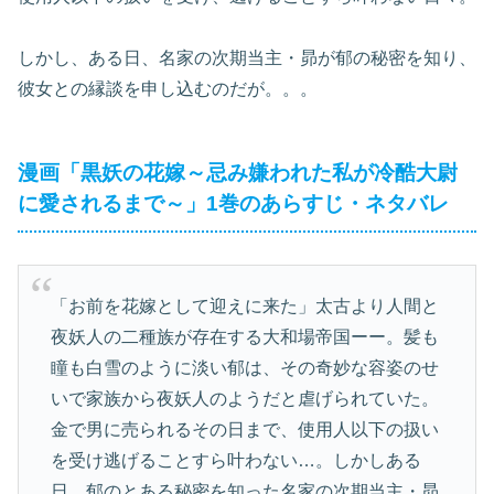
しかし、ある日、名家の次期当主・昴が郁の秘密を知り、
彼女との縁談を申し込むのだが。。。
漫画「黒妖の花嫁～忌み嫌われた私が冷酷大尉
に愛されるまで～」1巻のあらすじ・ネタバレ
「お前を花嫁として迎えに来た」太古より人間と
夜妖人の二種族が存在する大和場帝国ーー。髪も
瞳も白雪のように淡い郁は、その奇妙な容姿のせ
いで家族から夜妖人のようだと虐げられていた。
金で男に売られるその日まで、使用人以下の扱い
を受け逃げることすら叶わない…。しかしある
日、郁のとある秘密を知った名家の次期当主・昴