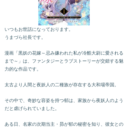
いつもお世話になっております。
うまづら社長です。
漫画「黒妖の花嫁～忌み嫌われた私が冷酷大尉に愛される
まで～」は、ファンタジーとラブストーリーが交錯する魅
力的な作品です。
太古より人間と夜妖人の二種族が存在する大和場帝国。
その中で、奇妙な容姿を持つ郁は、家族から夜妖人のよう
だと虐げられていました。
ある日、名家の次期当主・昴が郁の秘密を知り、彼女との