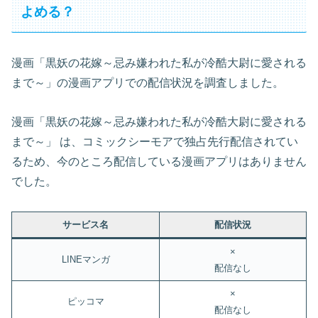
よめる？
漫画「黒妖の花嫁～忌み嫌われた私が冷酷大尉に愛される
まで～」の漫画アプリでの配信状況を調査しました。
漫画「黒妖の花嫁～忌み嫌われた私が冷酷大尉に愛される
まで～」 は、コミックシーモアで独占先行配信されてい
るため、今のところ配信している漫画アプリはありません
でした。
サービス名
配信状況
×
LINEマンガ
配信なし
×
ピッコマ
配信なし