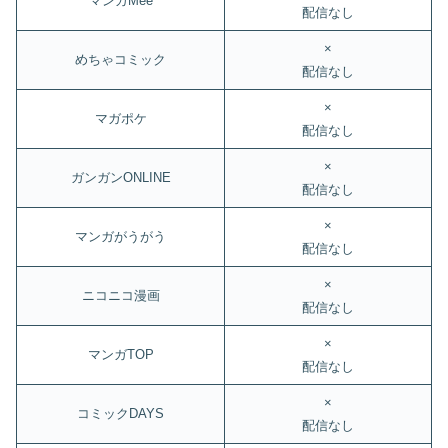
マンガMee
配信なし
×
めちゃコミック
配信なし
×
マガポケ
配信なし
×
ガンガンONLINE
配信なし
×
マンガがうがう
配信なし
×
ニコニコ漫画
配信なし
×
マンガTOP
配信なし
×
コミックDAYS
配信なし