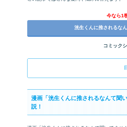
今なら1
洸生くんに推されるな
コミック
漫画「洸生くんに推されるなんて聞
説！