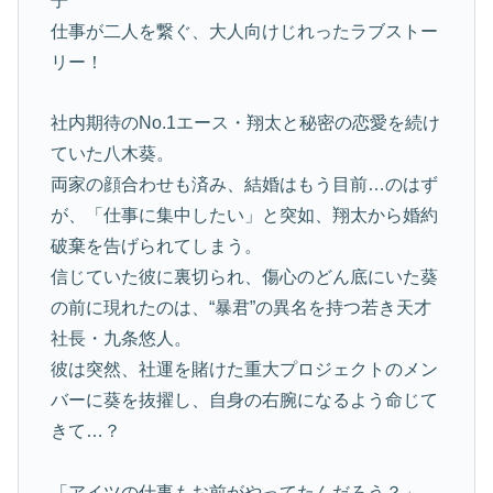
子
仕事が二人を繋ぐ、大人向けじれったラブストー
リー！
社内期待のNo.1エース・翔太と秘密の恋愛を続け
ていた八木葵。
両家の顔合わせも済み、結婚はもう目前…のはず
が、「仕事に集中したい」と突如、翔太から婚約
破棄を告げられてしまう。
信じていた彼に裏切られ、傷心のどん底にいた葵
の前に現れたのは、“暴君”の異名を持つ若き天才
社長・九条悠人。
彼は突然、社運を賭けた重大プロジェクトのメン
バーに葵を抜擢し、自身の右腕になるよう命じて
きて…？
「アイツの仕事もお前がやってたんだろう？」