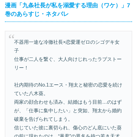
漫画「九条社長が私を溺愛する理由（ワケ）」7
巻のあらすじ・ネタバレ
不器用一途な冷徹社長×恋愛運ゼロのシゴデキ女
子
仕事が二人を繋ぐ、大人向けじれったラブストー
リー！
社内期待のNo.1エース・翔太と秘密の恋愛を続け
ていた八木葵。
両家の顔合わせも済み、結婚はもう目前…のはず
が、「仕事に集中したい」と突如、翔太から婚約
破棄を告げられてしまう。
信じていた彼に裏切られ、傷心のどん底にいた葵
の前に現れたのは、“暴君”の異名を持つ若き天才