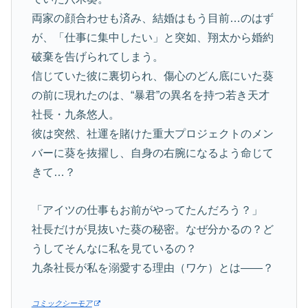
両家の顔合わせも済み、結婚はもう目前…のはず
が、「仕事に集中したい」と突如、翔太から婚約
破棄を告げられてしまう。
信じていた彼に裏切られ、傷心のどん底にいた葵
の前に現れたのは、“暴君”の異名を持つ若き天才
社長・九条悠人。
彼は突然、社運を賭けた重大プロジェクトのメン
バーに葵を抜擢し、自身の右腕になるよう命じて
きて…？
「アイツの仕事もお前がやってたんだろう？」
社長だけが見抜いた葵の秘密。なぜ分かるの？ど
うしてそんなに私を見ているの？
九条社長が私を溺愛する理由（ワケ）とは——？
コミックシーモア