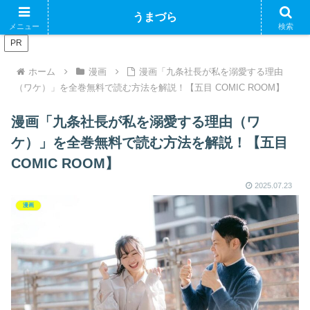
ブログで収益化できるかやってみるブログ
うまづら
メニュー
検索
PR
ホーム
漫画
漫画「九条社長が私を溺愛する理由
（ワケ）」を全巻無料で読む方法を解説！【五目 COMIC ROOM】
漫画「九条社長が私を溺愛する理由（ワ
ケ）」を全巻無料で読む方法を解説！【五目
COMIC ROOM】
2025.07.23
漫画