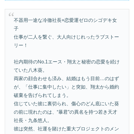
不器用一途な冷徹社長×恋愛運ゼロのシゴデキ女
子
仕事が二人を繋ぐ、大人向けじれったラブストー
リー！
社内期待のNo.1エース・翔太と秘密の恋愛を続け
ていた八木葵。
両家の顔合わせも済み、結婚はもう目前…のはず
が、「仕事に集中したい」と突如、翔太から婚約
破棄を告げられてしまう。
信じていた彼に裏切られ、傷心のどん底にいた葵
の前に現れたのは、“暴君”の異名を持つ若き天才
社長・九条悠人。
彼は突然、社運を賭けた重大プロジェクトのメン