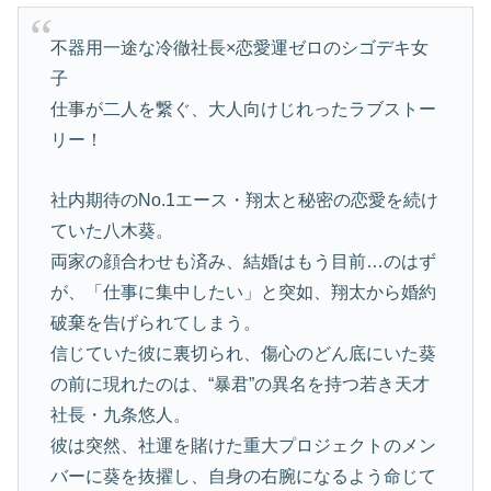
不器用一途な冷徹社長×恋愛運ゼロのシゴデキ女
子
仕事が二人を繋ぐ、大人向けじれったラブストー
リー！
社内期待のNo.1エース・翔太と秘密の恋愛を続け
ていた八木葵。
両家の顔合わせも済み、結婚はもう目前…のはず
が、「仕事に集中したい」と突如、翔太から婚約
破棄を告げられてしまう。
信じていた彼に裏切られ、傷心のどん底にいた葵
の前に現れたのは、“暴君”の異名を持つ若き天才
社長・九条悠人。
彼は突然、社運を賭けた重大プロジェクトのメン
バーに葵を抜擢し、自身の右腕になるよう命じて