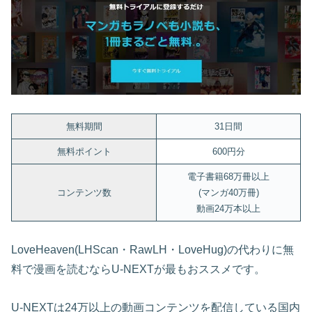
無料期間
31日間
無料ポイント
600円分
電子書籍68万冊以上
コンテンツ数
(マンガ40万冊)
動画24万本以上
LoveHeaven(LHScan・RawLH・LoveHug)の代わりに無
料で漫画を読むならU-NEXTが最もおススメです。
U-NEXTは24万以上の動画コンテンツを配信している国内