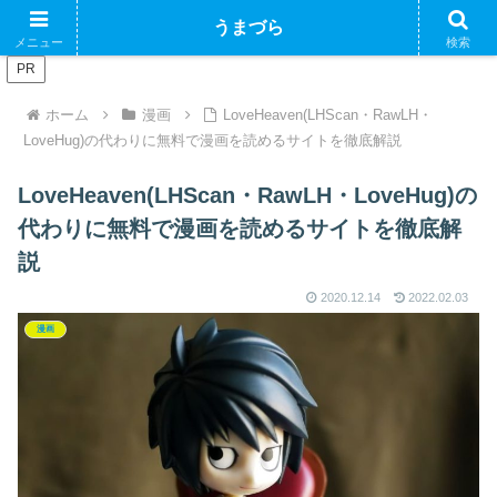
ブログで収益化できるかやってみるブログ
うまづら
メニュー
検索
PR
ホーム
漫画
LoveHeaven(LHScan・RawLH・
LoveHug)の代わりに無料で漫画を読めるサイトを徹底解説
LoveHeaven(LHScan・RawLH・LoveHug)の
代わりに無料で漫画を読めるサイトを徹底解
説
2020.12.14
2022.02.03
漫画