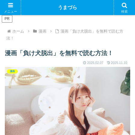
ブログで収益化できるかやってみるブログ
うまづら
メニュー
検索
PR
ホーム
漫画
漫画「負け犬脱出」を無料で読む方
法！
漫画「負け犬脱出」を無料で読む方法！
2025.02.07
2025.11.10
漫画