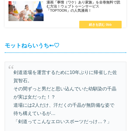
漫画「事情（ワケ）あり家族」を全巻無料で読
む方法！ウェブトゥーンサービス
「TOPTOON」の人気漫画！
モットねらいうち➸♡
剣道道場を運営するために10年ぶりに帰省した佐
賀智石。
その間ずっと男だと思い込んでいた幼馴染の千晶
が実は女だった！？
道場には2人だけ、汗だくの千晶が無防備な姿で
待ち構えているが…
「剣道ってこんなエロいスポーツだっけ…？」