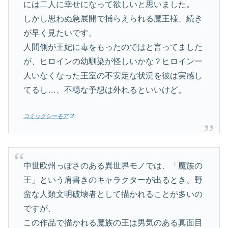
には二人に幸せになって欲しいと思いました。
しかし思わぬ急展開で捕らえられる魔王様、続き
が早く見たいです。
人間側が王妃に毒をもったのではと言ってました
が、ヒロインの幼馴染が怪しいかな？ヒロイン一
人いなくなった王室の不安定な状況を彼は実感し
てるし…、不穏な予想は外れるといいけど。
コミックシーモア
中世欧州っぽさのある異世界モノでは、「魔族の
王」という肩書きのキャラクターが出るとき、野
蛮な人類文明破壊者として描かれることが多いの
ですが、
この作品で描かれる魔族の王は男気のある真面目