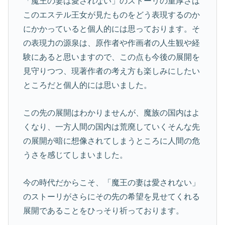
「魔王の妻は愛されない」のストーリの重厚さは
このエステル王女が見たものをどう表現するのか
にかかっていると個人的には思っております。そ
の表現力の源泉は、原作者や作画者の人生観や経
験にあると思いますので、この点も今後の展開を
見守りつつ、現著作者の考え方も楽しみにしたい
ところだと個人的には思いました。
この先の展開はわかりませんが、魔族の国内はよ
くなり、一方人間の国内は荒廃していくそんな先
の展開が暗に想像されてしまうところに人間の危
うさを感じてしまいました。
今の時代だからこそ、「魔王の妻は愛されない」
のストーリがさらにその先の希望を見せてくれる
展開であることをひっそり祈っております。