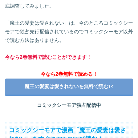
底調査してみました。
「魔王の愛妻は愛されない」は、今のところコミックシー
モアで独占先行配信されているのでコミックシーモア以外
で読む方法はありません。
今なら2巻無料で読むことができます！
今なら2巻無料で読める！
魔王の愛妻は愛されないを無料で読む
コミックシーモア独占配信中
コミックシーモアで漫画「魔王の愛妻は愛さ