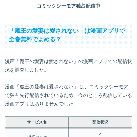
コミックシーモア独占配信中
「魔王の愛妻は愛されない」は漫画アプリで
全巻無料でよめる？
漫画「魔王の愛妻は愛されない」の漫画アプリでの配信状
況を調査しました。
漫画「魔王の愛妻は愛されない」 は、コミックシーモア
で独占先行配信されているため、今のところ配信している
漫画アプリはありませんでした。
サービス名
配信状況
×