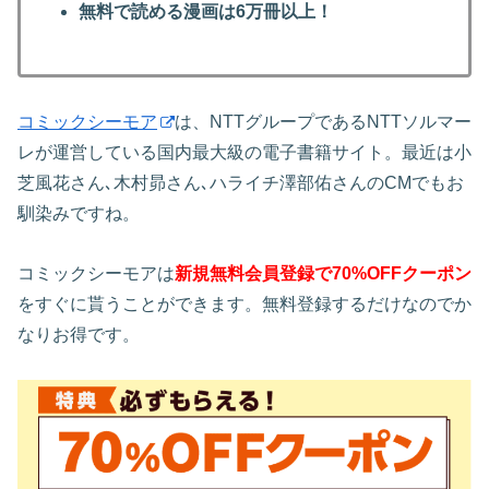
無料で読める漫画は6万冊以上！
コミックシーモア
は、NTTグループであるNTTソルマー
レが運営している国内最大級の電子書籍サイト。最近は小
芝風花さん､木村昴さん､ハライチ澤部佑さんのCMでもお
馴染みですね。
コミックシーモアは
新規無料会員登録で70%OFFクーポン
をすぐに貰うことができます。無料登録するだけなのでか
なりお得です。