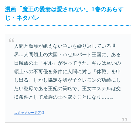
漫画「魔王の愛妻は愛されない」1巻のあらす
じ・ネタバレ
人間と魔族が絶えない争いを繰り返している世
界…人間領土の大国・ハゼルバート王国に、ある
日魔族の王「ギル」がやってきた。ギルは互いの
領土への不可侵を条件に人間に対し「休戦」を申
し出る。しかし協定を我が子クレモンの功績にし
たい継母である王妃の策略で、王女エステルは交
換条件として魔族の王へ嫁ぐことになり……。
コミックシーモア