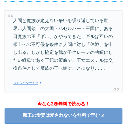
人間と魔族が絶えない争いを繰り返している世
界…人間領土の大国・ハゼルバート王国に、ある
日魔族の王「ギル」がやってきた。ギルは互いの
領土への不可侵を条件に人間に対し「休戦」を申
し出る。しかし協定を我が子クレモンの功績にし
たい継母である王妃の策略で、王女エステルは交
換条件として魔族の王へ嫁ぐことになり……。
コミックシーモア
今なら2巻無料で読める！
魔王の愛妻は愛されないを無料で読む