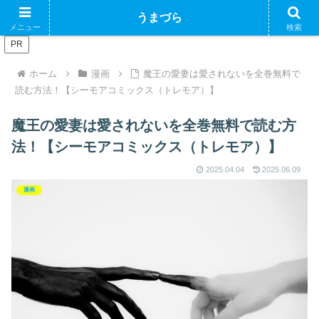
ブログで収益化できるかやってみるブログ
うまづら
メニュー
検索
PR
ホーム
漫画
魔王の愛妻は愛されないを全巻無料で
読む方法！【シーモアコミックス（トレモア）】
魔王の愛妻は愛されないを全巻無料で読む方
法！【シーモアコミックス（トレモア）】
2025.04.04
2025.06.09
漫画