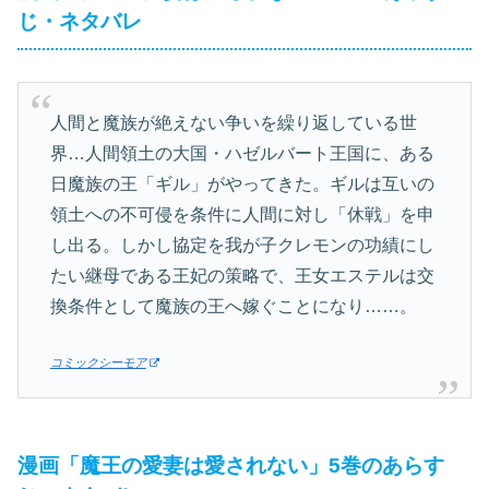
じ・ネタバレ
人間と魔族が絶えない争いを繰り返している世
界…人間領土の大国・ハゼルバート王国に、ある
日魔族の王「ギル」がやってきた。ギルは互いの
領土への不可侵を条件に人間に対し「休戦」を申
し出る。しかし協定を我が子クレモンの功績にし
たい継母である王妃の策略で、王女エステルは交
換条件として魔族の王へ嫁ぐことになり……。
コミックシーモア
漫画「魔王の愛妻は愛されない」5巻のあらす