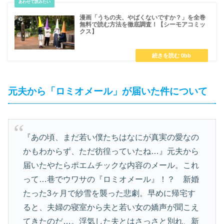
漫画「うちの夫、やばくないですか？」を全巻
無料で読む方法を徹底調査！【シーモアコミッ
クス】
元夫から「ロミオメール」が届いた件について
『あの頃、まだ若い僕たちはなにが真実の愛なの
かもわからず、ただ彷徨っていたね…』元夫から
届いたやたらポエムチックな内容のメール。これ
って…巷でウワサの『ロミオメール』！？ 新婚
たった3ヶ月で紗雪を襲った悲劇。早めに帰宅す
ると、夫婦の寝室から夫と若い女の嬌声が聞こえ
てきたのだ…。浮気した夫とはさっさと別れ、新