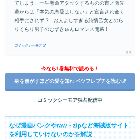
てしまう。一生懸命アタックするものの市ノ瀬先
輩からは「本気の恋愛はしない」と宣言され全く
相手にされず!? お人よしすぎる純情乙女とのら
りくらり男子のむずきゅんロマンス開幕!!
コミックシーモア
今なら1巻無料で読める！
身を焦がすほどの愛を知れ ベツフレプチを読む
コミックシーモア独占配信中
なぜ漫画バンクやraw・zipなど海賊版サイト
を利用していけないのかを解説