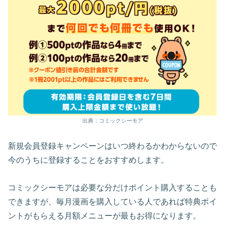
出典：コミックシーモア
新規会員登録キャンペーンはいつ終わるかわからないので
今のうちに登録することをおすすめします。
コミックシーモアは必要な分だけポイント購入することも
できますが、毎月漫画を購入している人であれば特典ポイ
ントがもらえる月額メニューが最もお得になります。