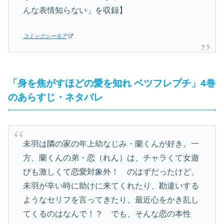
んな表情知らない」を収録】
コミックシーモア
「身を焦がすほどの愛を知れ ベツフレプチ」4巻
のあらすじ・ネタバレ
未羽は隣の家の年上幼なじみ・蘭くんが好き。一
方、蘭くんの弟・恋（れん）は、チャラくて女遊
びも激しくて恋愛対象外！ のはずだったけど、
未羽が辛い時に助けに来てくれたり、勘違いする
ようなセリフを言ってきたり、最近心をかき乱し
てくるのはなんで！？ でも、そんな恋の本性