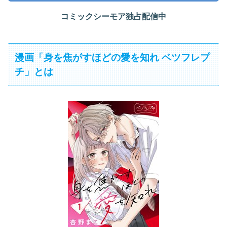
コミックシーモア独占配信中
漫画「身を焦がすほどの愛を知れ ベツフレプ
チ」とは