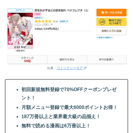
出典：
コミックシーモア
初回新規無料登録で70%OFFクーポンプレゼ
ント！
月額メニュー登録で最大6000ポイントお得！
187万冊以上と業界最大級の品揃え！
無料で読める漫画は6万冊以上！