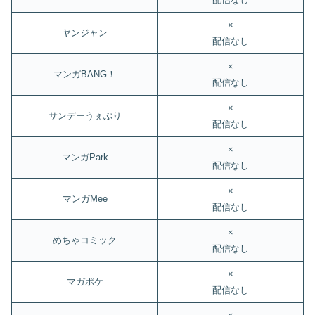
×
ヤンジャン
配信なし
×
マンガBANG！
配信なし
×
サンデーうぇぶり
配信なし
×
マンガPark
配信なし
×
マンガMee
配信なし
×
めちゃコミック
配信なし
×
マガポケ
配信なし