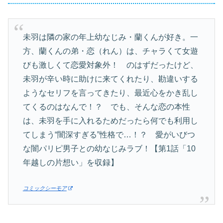
未羽は隣の家の年上幼なじみ・蘭くんが好き。一
方、蘭くんの弟・恋（れん）は、チャラくて女遊
びも激しくて恋愛対象外！ のはずだったけど、
未羽が辛い時に助けに来てくれたり、勘違いする
ようなセリフを言ってきたり、最近心をかき乱し
てくるのはなんで！？ でも、そんな恋の本性
は、未羽を手に入れるためだったら何でも利用し
てしまう“闇深すぎる”性格で…！？ 愛がいびつ
な闇パリピ男子との幼なじみラブ！【第1話「10
年越しの片想い」を収録】
コミックシーモア