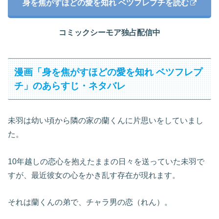
身を焦がすほどの愛を知れ ベツフレプチを読む
コミックシーモア独占配信中
漫画「身を焦がすほどの愛を知れ ベツフレプ
チ」のあらすじ・ネタバレ
未羽は幼い頃から隣の家の蘭くんに片思いをしていまし
た。
10年越しの恋心を抱えたままの日々を送っていた未羽で
すが、最近彼女の心をかき乱す存在が現れます。
それは蘭くんの弟で、チャラ男の恋（れん）。