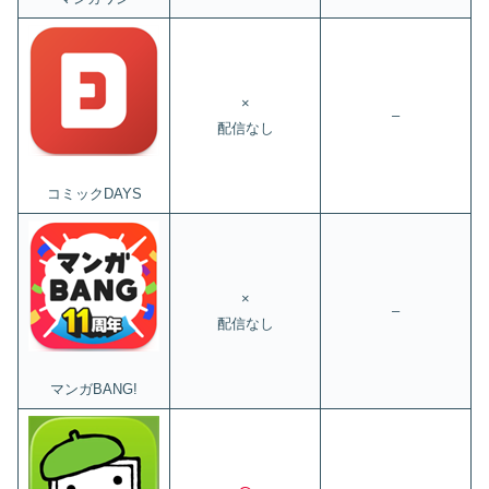
×
–
配信なし
コミックDAYS
×
–
配信なし
マンガBANG!