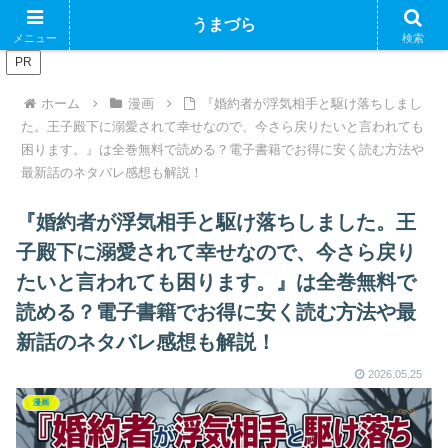
ブログで収益化できるかやってみるブログ
うまづら
メニュー
検索
PR
ホーム
漫画
『婚約者が浮気相手と駆け落ちしまし
た。王子殿下に溺愛されて幸せなので、今さら戻りたいと言われても
困ります。』は全巻無料で読める？電子書籍でお得に安く読む方法や
最新話のネタバレ感想も解説！
『婚約者が浮気相手と駆け落ちしました。王
子殿下に溺愛されて幸せなので、今さら戻り
たいと言われても困ります。』は全巻無料で
読める？電子書籍でお得に安く読む方法や最
新話のネタバレ感想も解説！
2026.05.25
漫画