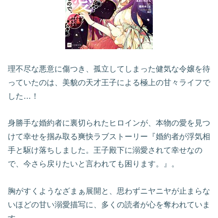
理不尽な悪意に傷つき、孤立してしまった健気な令嬢を待
っていたのは、美貌の天才王子による極上の甘々ライフで
した…！
身勝手な婚約者に裏切られたヒロインが、本物の愛を見つ
けて幸せを掴み取る爽快ラブストーリー『婚約者が浮気相
手と駆け落ちしました。王子殿下に溺愛されて幸せなの
で、今さら戻りたいと言われても困ります。』。
胸がすくようなざまぁ展開と、思わずニヤニヤが止まらな
いほどの甘い溺愛描写に、多くの読者が心を奪われていま