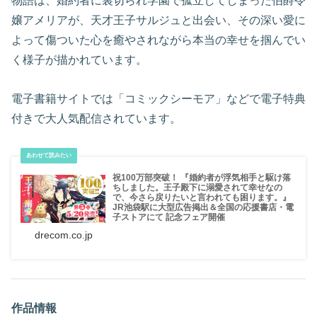
物語は、婚約者に裏切られ学園で孤立してしまった伯爵令
嬢アメリアが、天才王子サルジュと出会い、その深い愛に
よって傷ついた心を癒やされながら本当の幸せを掴んでい
く様子が描かれています。
電子書籍サイトでは「コミックシーモア」などで電子特典
付きで大人気配信されています。
祝100万部突破！ 『婚約者が浮気相手と駆け落
ちしました。王子殿下に溺愛されて幸せなの
で、今さら戻りたいと言われても困ります。』
JR池袋駅に大型広告掲出＆全国の応援書店・電
子ストアにて 記念フェア開催
drecom.co.jp
作品情報