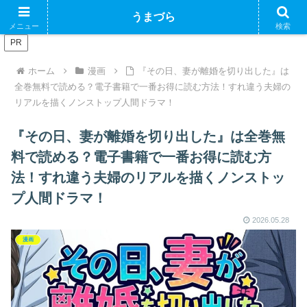
ブログで収益化できるかやってみるブログ
うまづら
メニュー
検索
PR
ホーム
漫画
『その日、妻が離婚を切り出した』は
全巻無料で読める？電子書籍で一番お得に読む方法！すれ違う夫婦の
リアルを描くノンストップ人間ドラマ！
『その日、妻が離婚を切り出した』は全巻無
料で読める？電子書籍で一番お得に読む方
法！すれ違う夫婦のリアルを描くノンストッ
プ人間ドラマ！
2026.05.28
漫画