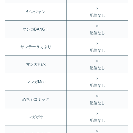
×
ヤンジャン
配信なし
×
マンガBANG！
配信なし
×
サンデーうぇぶり
配信なし
×
マンガPark
配信なし
×
マンガMee
配信なし
×
めちゃコミック
配信なし
×
マガポケ
配信なし
×