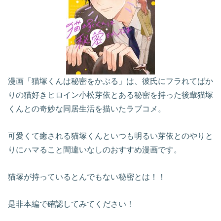
漫画「猫塚くんは秘密をかぶる」は、彼氏にフラれてばか
りの猫好きヒロイン小松芽依とある秘密を持った後輩猫塚
くんとの奇妙な同居生活を描いたラブコメ。
可愛くて癒される猫塚くんといつも明るい芽依とのやりと
りにハマること間違いなしのおすすめ漫画です。
猫塚が持っているとんでもない秘密とは！！
是非本編で確認してみてください！