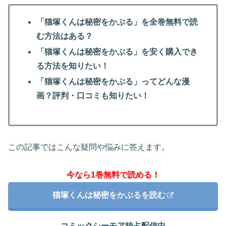
「猫塚くんは秘密をかぶる」を全巻無料で読
む方法はある？
「猫塚くんは秘密をかぶる」を安く購入でき
る方法を知りたい！
「猫塚くんは秘密をかぶる」ってどんな漫
画？評判・口コミも知りたい！
この記事ではこんな疑問や悩みに答えます。
今なら1巻無料で読める！
猫塚くんは秘密をかぶるを読む
コミックシーモア独占配信中