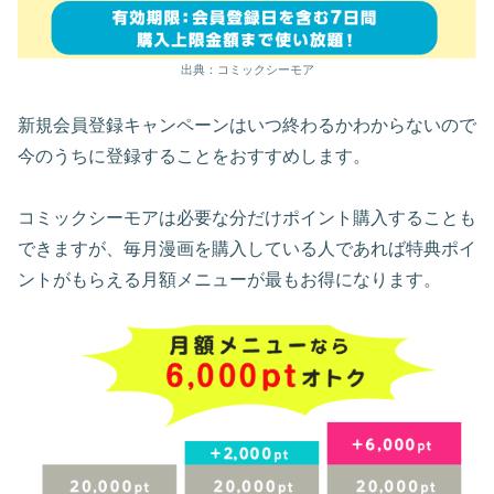
出典：コミックシーモア
新規会員登録キャンペーンはいつ終わるかわからないので
今のうちに登録することをおすすめします。
コミックシーモアは必要な分だけポイント購入することも
できますが、毎月漫画を購入している人であれば特典ポイ
ントがもらえる月額メニューが最もお得になります。