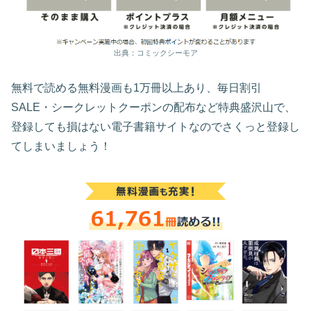
出典：コミックシーモア
無料で読める無料漫画も1万冊以上あり、毎日割引
SALE・シークレットクーポンの配布など特典盛沢山で、
登録しても損はない電子書籍サイトなのでさくっと登録し
てしまいましょう！