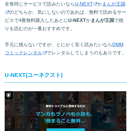
全巻同じサービスで読みたいなら
U-NEXT
か
まんが王国
のどちらか、気にしないのであれば、無料で読めるサー
ビスで4冊無料購入したあとに
U-NEXT
か
まんが王国
で残
りを読むのが一番おすすめです。
手元に残らないですが、とにかく安く読みたいなら
DMM
コミックレンタル
でレンタルしてしまうのもありです。
U-NEXT(ユーネクスト)