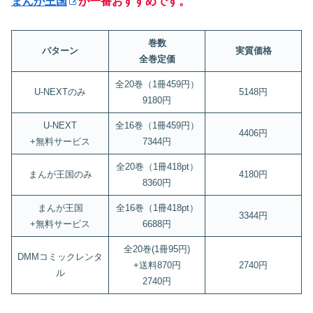
まんが王国
が一番おすすめです。
巻数
パターン
実質価格
全巻定価
全20巻（1冊459円）
U-NEXTのみ
5148円
9180円
U-NEXT
全16巻（1冊459円）
4406円
+無料サービス
7344円
全20巻（1冊418pt）
まんが王国のみ
4180円
8360円
まんが王国
全16巻（1冊418pt）
3344円
+無料サービス
6688円
全20巻(1冊95円)
DMMコミックレンタ
+送料870円
2740円
ル
2740円