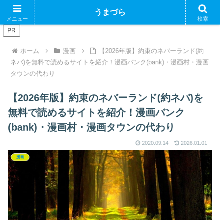
ブログで収益化できるかやってみるブログ
うまづら
メニュー
検索
PR
ホーム
漫画
【2026年版】約束のネバーランド(約
ネバ)を無料で読めるサイトを紹介！漫画バンク(bank)・漫画村・漫画
タウンの代わり
【2026年版】約束のネバーランド(約ネバ)を
無料で読めるサイトを紹介！漫画バンク
(bank)・漫画村・漫画タウンの代わり
2020.09.14
2026.01.01
漫画