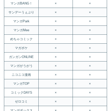
マンガBANG！
×
×
サンデーうぇぶり
×
×
マンガPark
×
×
マンガMee
×
×
めちゃコミック
×
×
マガポケ
×
×
ガンガンONLINE
×
×
マンガがうがう
×
×
ニコニコ漫画
×
×
マンガTOP
×
×
コミックDAYS
×
×
ゼロコミ
×
×
マンガボックス
×
×