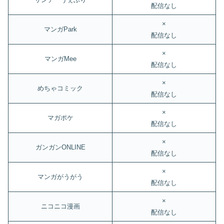
配信なし
×
マンガPark
配信なし
×
マンガMee
配信なし
×
めちゃコミック
配信なし
×
マガポケ
配信なし
×
ガンガンONLINE
配信なし
×
マンガがうがう
配信なし
×
ニコニコ漫画
配信なし