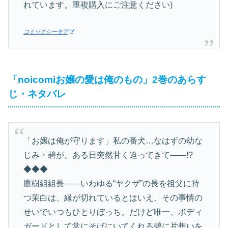
れています。重複購入にご注意ください)
コミックシーモア
「noicomiお嬢の愛は俺のもの」2巻のあらす
じ・ネタバレ
「お嬢は俺が守ります」私の番犬…なはずの幼な
じみ・碧が、ある日突然甘く迫ってきて――!?
◆◆◆
鷹樹組組長――いわゆる“ヤクザ”の長を祖父に持
つ茉白は、縁が切れているとはいえ、その事情の
せいでいつもひとりぼっち。だけど唯一、ボディ
ガードとして常にそばにいてくれる碧に片想いを