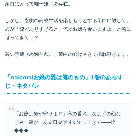
茉白にとって唯一無二の存在。
しかし、念願の高校生活を楽しもうとする茉白に対して、
碧が「隙がありすぎると、俺がお嬢を食いますよ」と急に
迫ってきて…？
碧の予期せぬ独占欲に、茉白の心は大きく揺れ動きます。
「noicomiお嬢の愛は俺のもの」1巻のあらす
じ・ネタバレ
「お嬢は俺が守ります」私の番犬…なはずの幼な
じみ・碧が、ある日突然甘く迫ってきて――!?
◆◆◆