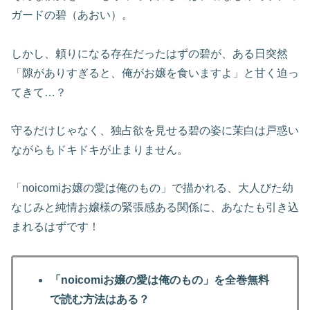
ガードの碧（あおい）。
しかし、頼りになる存在だったはずの碧が、ある日突然
「隙がありすぎると、俺がお嬢を食いますよ」と甘く迫っ
てきて…？
守るだけじゃなく、独占欲を見せる碧の姿に茉白は戸惑い
ながらもドキドキが止まりません。
「noicomiお嬢の愛は俺のもの」で描かれる、大人びた幼
なじみと純情お嬢様の緊張感ある関係に、あなたも引き込
まれるはずです！
「noicomiお嬢の愛は俺のもの」を全巻無料
で読む方法はある？