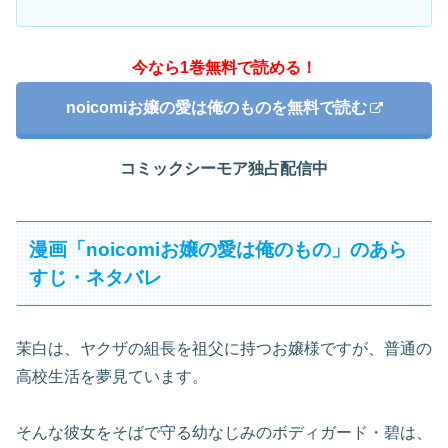
今なら1巻無料で読める！
noicomiお嬢の愛は俺のものを無料で読む
コミックシーモア独占配信中
漫画「noicomiお嬢の愛は俺のもの」のあら
すじ・ネタバレ
茉白は、ヤクザの組長を祖父に持つお嬢様ですが、普通の
高校生活を夢見ています。
そんな彼女をそばで守る幼なじみのボディガード・碧は、