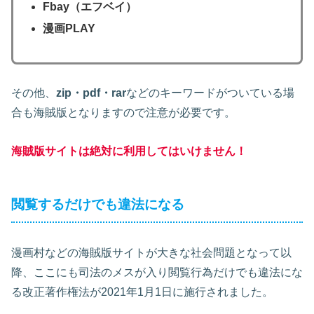
Fbay（エフベイ）
漫画PLAY
その他、
zip・pdf・rar
などのキーワードがついている場
合も海賊版となりますので注意が必要です。
海賊版サイトは絶対に利用してはいけません！
閲覧するだけでも違法になる
漫画村などの海賊版サイトが大きな社会問題となって以
降、ここにも司法のメスが入り閲覧行為だけでも違法にな
る改正著作権法が2021年1月1日に施行されました。