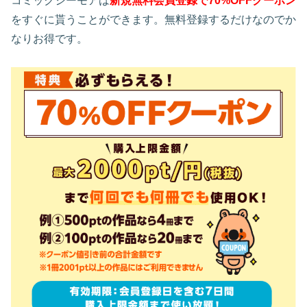
コミックシーモアは
新規無料会員登録で70%OFFクーポン
をすぐに貰うことができます。無料登録するだけなのでか
なりお得です。