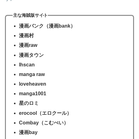
主な海賊版サイト
漫画バンク（漫画bank）
漫画村
漫画raw
漫画タウン
lhscan
manga raw
loveheaven
manga1001
星のロミ
erocool（エロクール）
Combay（こむべい）
漫画bay