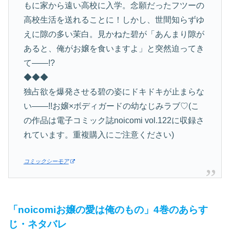
もに家から遠い高校に入学。念願だったフツーの
高校生活を送れることに！しかし、世間知らずゆ
えに隙の多い茉白。見かねた碧が「あんまり隙が
あると、俺がお嬢を食いますよ」と突然迫ってき
て――!?
◆◆◆
独占欲を爆発させる碧の姿にドキドキが止まらな
い――!!お嬢×ボディガードの幼なじみラブ♡(こ
の作品は電子コミック誌noicomi vol.122に収録さ
れています。重複購入にご注意ください)
コミックシーモア
「noicomiお嬢の愛は俺のもの」4巻のあらす
じ・ネタバレ