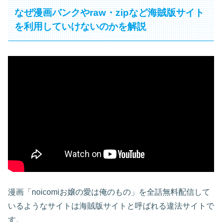
なぜ漫画バンクやraw・zipなど海賊版サイト
を利用していけないのかを解説
漫画「noicomiお嬢の愛は俺のもの」を全話無料配信して
いるようなサイトは海賊版サイトと呼ばれる違法サイトで
す。