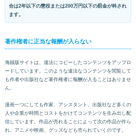
合は2年以下の懲役または200万円以下の罰金が科され
ます。
著作権者に正当な報酬が入らない
海賊版サイトは、違法にコピーしたコンテンツをアップロ
ードしています。このような違法なコンテンツを閲覧して
も作者や出版社など著作権者に報酬が入ることはありませ
ん。
漫画一つにしても作家、アシスタント、出版社など多くの
人や企業が時間とコストをかけてコンテンツを生み出し配
信しています。作品が売れることによって次の作品が作ら
れ、アニメや映画、グッズなども売られていくのです。