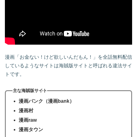
漫画「お金ない！けど欲しいんだもん！」を全話無料配信
しているようなサイトは海賊版サイトと呼ばれる違法サイ
トです。
主な海賊版サイト
漫画バンク（漫画bank）
漫画村
漫画raw
漫画タウン