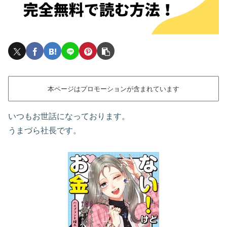
本ページはプロモーションが含まれています
いつもお世話になっております。
うまづら社長です。