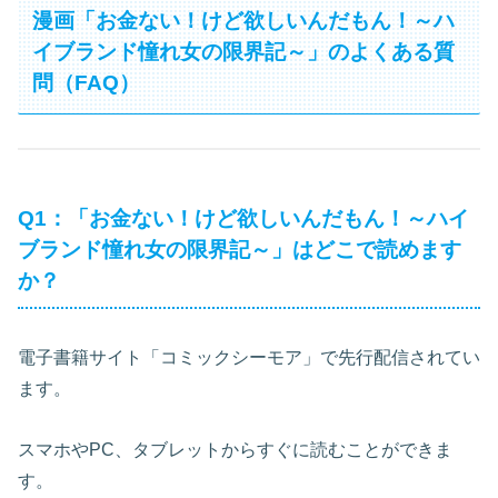
漫画「お金ない！けど欲しいんだもん！～ハ
イブランド憧れ女の限界記～」のよくある質
問（FAQ）
Q1：「お金ない！けど欲しいんだもん！～ハイ
ブランド憧れ女の限界記～」はどこで読めます
か？
電子書籍サイト「コミックシーモア」で先行配信されてい
ます。
スマホやPC、タブレットからすぐに読むことができま
す。