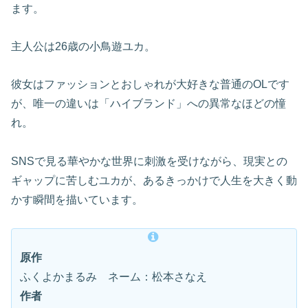
ます。
主人公は26歳の小鳥遊ユカ。
彼女はファッションとおしゃれが大好きな普通のOLです
が、唯一の違いは「ハイブランド」への異常なほどの憧
れ。
SNSで見る華やかな世界に刺激を受けながら、現実との
ギャップに苦しむユカが、あるきっかけで人生を大きく動
かす瞬間を描いています。
原作
ふくよかまるみ ネーム：松本さなえ
作者