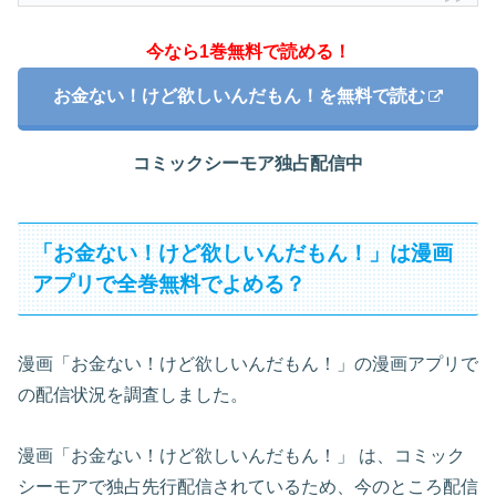
今なら1巻無料で読める！
お金ない！けど欲しいんだもん！を無料で読む
コミックシーモア独占配信中
「お金ない！けど欲しいんだもん！」は漫画
アプリで全巻無料でよめる？
漫画「お金ない！けど欲しいんだもん！」の漫画アプリで
の配信状況を調査しました。
漫画「お金ない！けど欲しいんだもん！」 は、コミック
シーモアで独占先行配信されているため、今のところ配信