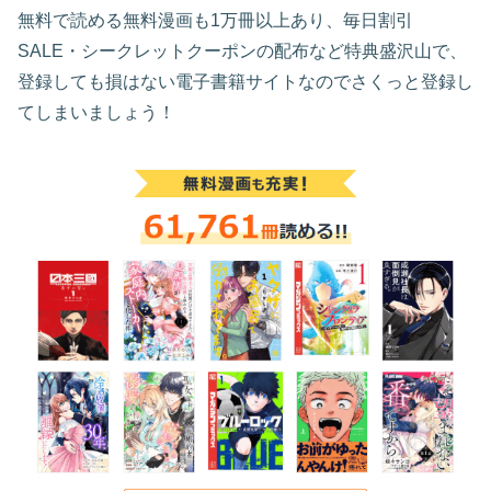
無料で読める無料漫画も1万冊以上あり、毎日割引
SALE・シークレットクーポンの配布など特典盛沢山で、
登録しても損はない電子書籍サイトなのでさくっと登録し
てしまいましょう！