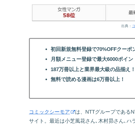
出典：
初回新規無料登録で70%OFFクーポ
月額メニュー登録で最大6000ポイン
187万冊以上と業界最大級の品揃え
無料で読める漫画は6万冊以上！
コミックシーモア
は、NTTグループである
サイト。最近は小芝風花さん､木村昴さん､ハ