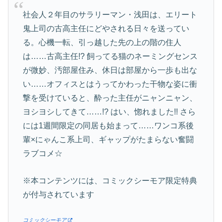
社会人２年目のサラリーマン・浅田は、エリート
鬼上司の古高主任にどやされる日々を送ってい
る。心機一転、引っ越した先の上の階の住人
は……古高主任!? 飼ってる猫のネーミングセンス
が微妙、汚部屋住み、休日は部屋から一歩も出な
い……オフィスとはうってかわった干物な姿に衝
撃を受けていると、酔った主任がニャンニャン、
ヨシヨシしてきて……!? はい、惚れました!! さら
には1週間限定の同居も始まって……ワンコ系後
輩×にゃんこ系上司、ギャップがたまらない奮闘
ラブコメ☆
※本コンテンツには、コミックシーモア限定特典
が付与されています
コミックシーモア