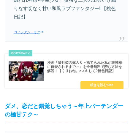
嫌われ神様×不幸少女、孤独な二人の出会いが織
りなす切なく甘い和風ラブファンタジー!!【桃色
日記】
コミックシーモア
漫画「嘘月姫の嫁入り～捨てられた私が狼神様
に寵愛されるまで～」を全巻無料で読む方法を
解説！【くりおね。×スキして?桃色日記】
ダメ、恋だと錯覚しちゃう～年上バーテンダー
の極甘テク～