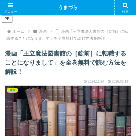
ブログで収益化できるかやってみるブログ
うまづら
メニュー
検索
PR
ホーム
漫画
漫画「王立魔法図書館の［錠前］に転
職することになりまして」を全巻無料で読む方法を解説！
漫画「王立魔法図書館の［錠前］に転職する
ことになりまして」を全巻無料で読む方法を
解説！
2024.11.20
2026.02.19
漫画