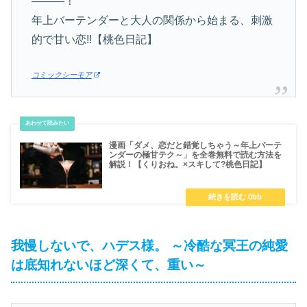
―――！
年上バーテンダーと大人の関係から始まる、刺激
的で甘い恋!!【桃色日記】
コミックシーモア
漫画「ダメ、恋だと錯覚しちゃう～年上バーテ
ンダーの極甘テク～」を全巻無料で読む方法を
解説！【くりおね。×スキして?桃色日記】
我慢しないで、ハデス様。 ～冷酷な冥王の純愛
は底知れないほど深くて、重い～