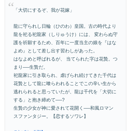
「大切にするぞ、我が花嫁」
龍に守られし日輪（ひのわ）皇国。古の時代より
龍を祀る祀龍家（しりゅうけ）には、 変わらぬ守
護を祈願するため、百年に一度当主の娘を『はな
よめ』として差し出す習わしがあった。
はなよめと呼ばれるが、 当てられた字は花贄。つ
まり──生贄だ。
祀龍家に引き取られ、虐げられ続けてきた千代は
花贄として龍に喰らわれることでこの辛い生から
逃れられると思っていたが、龍は千代を「大切に
する」と抱き締めて──?
生贄の少女が神に愛されて花開く──和風ロマン
スファンタジー。【恋するソワレ】