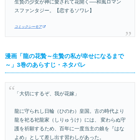
生贄の少女が神に愛されて花開く──和風ロマン
スファンタジー。【恋するソワレ】
コミックシーモア
漫画「龍の花贄～生贄の私が幸せになるまで
～」3巻のあらすじ・ネタバレ
「大切にするぞ、我が花嫁」
龍に守られし日輪（ひのわ）皇国。古の時代より
龍を祀る祀龍家（しりゅうけ）には、 変わらぬ守
護を祈願するため、百年に一度当主の娘を『はな
よめ』として差し出す習わしがあった。