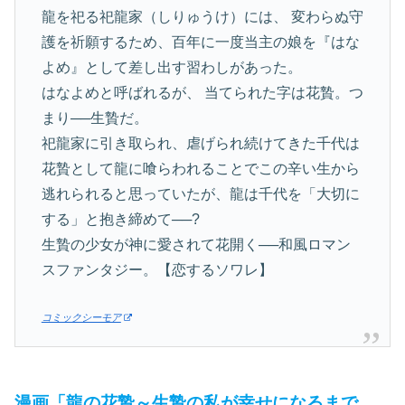
龍を祀る祀龍家（しりゅうけ）には、 変わらぬ守
護を祈願するため、百年に一度当主の娘を『はな
よめ』として差し出す習わしがあった。
はなよめと呼ばれるが、 当てられた字は花贄。つ
まり──生贄だ。
祀龍家に引き取られ、虐げられ続けてきた千代は
花贄として龍に喰らわれることでこの辛い生から
逃れられると思っていたが、龍は千代を「大切に
する」と抱き締めて──?
生贄の少女が神に愛されて花開く──和風ロマン
スファンタジー。【恋するソワレ】
コミックシーモア
漫画「龍の花贄～生贄の私が幸せになるまで