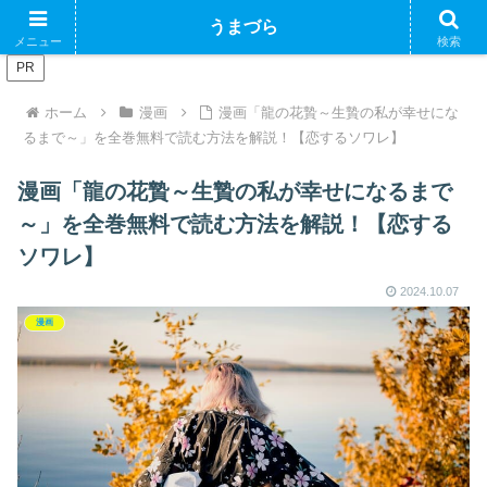
ブログで収益化できるかやってみるブログ
うまづら
メニュー
検索
PR
ホーム
漫画
漫画「龍の花贄～生贄の私が幸せにな
るまで～」を全巻無料で読む方法を解説！【恋するソワレ】
漫画「龍の花贄～生贄の私が幸せになるまで
～」を全巻無料で読む方法を解説！【恋する
ソワレ】
2024.10.07
漫画