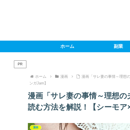
ホーム
副業
PR
ホーム
漫画
漫画「サレ妻の事情～理想
ンガJam】
漫画「サレ妻の事情～理想の
読む方法を解説！【シーモア×
漫画