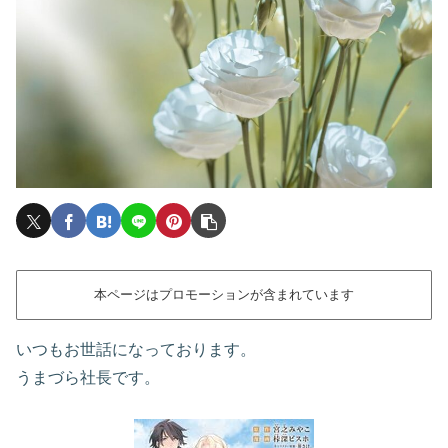
本ページはプロモーションが含まれています
いつもお世話になっております。
うまづら社長です。