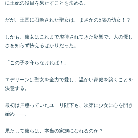
に王妃の役目を果たすことを決める。
だが、王国に召喚された聖女は、まさかの5歳の幼女！？
しかも、彼女はこれまで虐待されてきた影響で、人の優し
さを知らず怯えるばかりだった。
「この子を守らなければ！」
エデリーンは聖女を全力で愛し、温かい家庭を築くことを
決意する。
最初は戸惑っていたユーリ陛下も、次第に少女に心を開き
始め――。
果たして彼らは、本当の家族になれるのか？