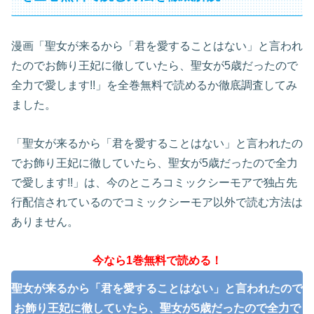
漫画「聖女が来るから「君を愛することはない」と言われ
たのでお飾り王妃に徹していたら、聖女が5歳だったので
全力で愛します!!」を全巻無料で読めるか徹底調査してみ
ました。
「聖女が来るから「君を愛することはない」と言われたの
でお飾り王妃に徹していたら、聖女が5歳だったので全力
で愛します!!」は、今のところコミックシーモアで独占先
行配信されているのでコミックシーモア以外で読む方法は
ありません。
今なら1巻無料で読める！
聖女が来るから「君を愛することはない」と言われたので
お飾り王妃に徹していたら、聖女が5歳だったので全力で