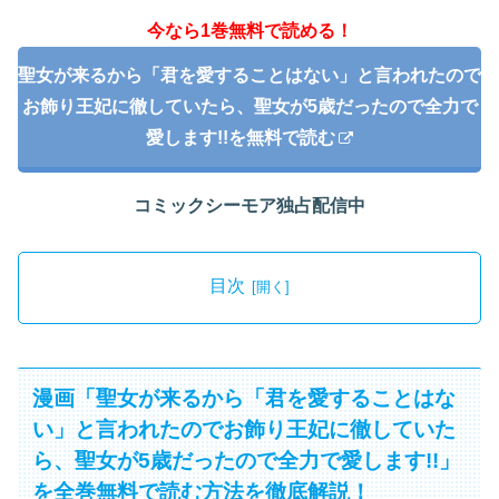
今なら1巻無料で読める！
聖女が来るから「君を愛することはない」と言われたので
お飾り王妃に徹していたら、聖女が5歳だったので全力で
愛します!!を無料で読む
コミックシーモア独占配信中
目次
漫画「聖女が来るから「君を愛することはな
い」と言われたのでお飾り王妃に徹していた
ら、聖女が5歳だったので全力で愛します!!」
を全巻無料で読む方法を徹底解説！