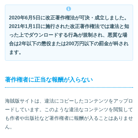
2020年6月5日に改正著作権法が可決・成立しました。
2021年1月1日に施行された改正著作権法では違法と知
った上でダウンロードする行為が規制され、悪質な場
合は2年以下の懲役または200万円以下の罰金が科され
ます。
著作権者に正当な報酬が入らない
海賊版サイトは、違法にコピーしたコンテンツをアップロ
ードしています。このような違法なコンテンツを閲覧して
も作者や出版社など著作権者に報酬が入ることはありませ
ん。