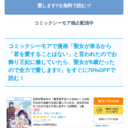
愛します!!を無料で読む
コミックシーモア独占配信中
コミックシーモアで漫画「聖女が来るから
「君を愛することはない」と言われたのでお
飾り王妃に徹していたら、聖女が5歳だった
ので全力で愛します!!」をすぐに70%OFFで
読む！