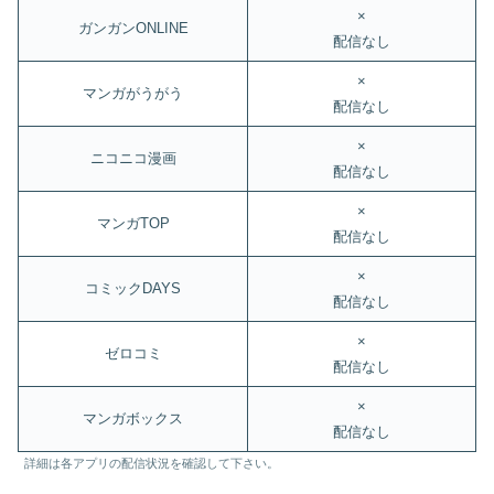
×
ガンガンONLINE
配信なし
×
マンガがうがう
配信なし
×
ニコニコ漫画
配信なし
×
マンガTOP
配信なし
×
コミックDAYS
配信なし
×
ゼロコミ
配信なし
×
マンガボックス
配信なし
詳細は各アプリの配信状況を確認して下さい。