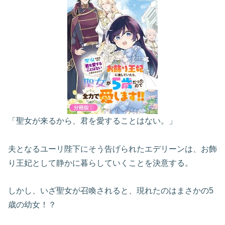
「聖女が来るから、君を愛することはない。」
夫となるユーリ陛下にそう告げられたエデリーンは、お飾
り王妃として静かに暮らしていくことを決意する。
しかし、いざ聖女が召喚されると、現れたのはまさかの5
歳の幼女！？