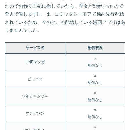
たのでお飾り王妃に徹していたら、聖女が5歳だったので
全力で愛します!!」 は、コミックシーモアで独占先行配信
されているため、今のところ配信している漫画アプリはあ
りませんでした。
サービス名
配信状況
×
LINEマンガ
配信なし
×
ピッコマ
配信なし
×
少年ジャンプ＋
配信なし
×
マンガワン
配信なし
×