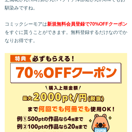
馴染みですね。
コミックシーモアは
新規無料会員登録で70%OFFクーポン
をすぐに貰うことができます。無料登録するだけなのでか
なりお得です。