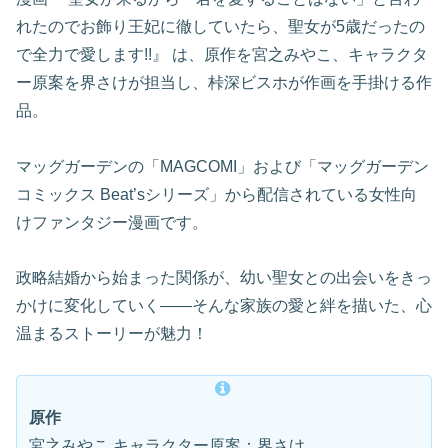
れたのでお飾り王妃に徹していたら、聖女が5歳だったの
で全力で愛します!!』 は、原作を宮之みやこ、キャラクタ
ー原案を界さけが担当し、桛深ビスホが作画を手掛ける作
品。
マッグガーデンの「MAGCOMI」および「マッグガーデン
コミックス Beat’sシリーズ」から配信されている女性向
けファンタジー漫画です。
政略結婚から始まった関係が、幼い聖女との出会いをきっ
かけに変化していく――そんな家族の愛と絆を描いた、心
温まるストーリーが魅力！
原作
宮之みやこ キャラクター原案：界さけ