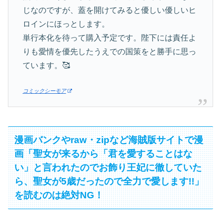
じなのですが、蓋を開けてみると優しい優しいヒ
ロインにほっとします。
単行本化を待って購入予定です。陛下には責任よ
りも愛情を優先したうえでの国策をと勝手に思っ
ています。🥰
コミックシーモア
漫画バンクやraw・zipなど海賊版サイトで漫
画「聖女が来るから「君を愛することはな
い」と言われたのでお飾り王妃に徹していた
ら、聖女が5歳だったので全力で愛します!!」
を読むのは絶対NG！