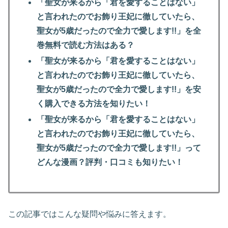
「聖女が来るから「君を愛することはない」
と言われたのでお飾り王妃に徹していたら、
聖女が5歳だったので全力で愛します!!」を全
巻無料で読む方法はある？
「聖女が来るから「君を愛することはない」
と言われたのでお飾り王妃に徹していたら、
聖女が5歳だったので全力で愛します!!」を安
く購入できる方法を知りたい！
「聖女が来るから「君を愛することはない」
と言われたのでお飾り王妃に徹していたら、
聖女が5歳だったので全力で愛します!!」って
どんな漫画？評判・口コミも知りたい！
この記事ではこんな疑問や悩みに答えます。