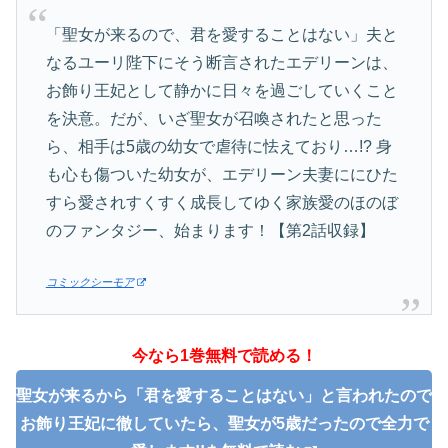
「聖女が来るので、君を愛することはない」夫と
なるユーリ陛下にそう断言されたエデリーンは、
お飾り王妃として静かに日々を過ごしていくこと
を決意。だが、いざ聖女が召喚されたと思った
ら、相手は5歳の幼女で虐待に怯えており…!? 身
も心も傷ついた幼女が、エデリーン夫妻ににひた
すら愛されすくすく成長してゆく家族愛のほのぼ
のファンタジー、始まります！【第2話収録】
コミックシーモア
今なら1巻無料で読める！
聖女が来るから「君を愛することはない」と言われたので
お飾り王妃に徹していたら、聖女が5歳だったので全力で