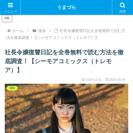
ブログで収益化できるかやってみるブログ
うまづら
メニュー
検索
PR
ホーム
漫画
社長令嬢復讐日記を全巻無料で読む方
法を徹底調査！【シーモアコミックス（トレモア）】
社長令嬢復讐日記を全巻無料で読む方法を徹
底調査！【シーモアコミックス（トレモ
ア）】
2024.12.01
2025.05.06
漫画