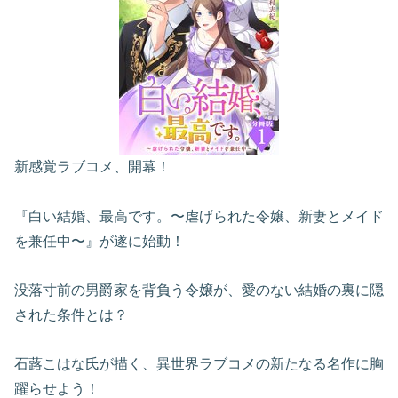
新感覚ラブコメ、開幕！
『白い結婚、最高です。〜虐げられた令嬢、新妻とメイド
を兼任中〜』が遂に始動！
没落寸前の男爵家を背負う令嬢が、愛のない結婚の裏に隠
された条件とは？
石蕗こはな氏が描く、異世界ラブコメの新たなる名作に胸
躍らせよう！