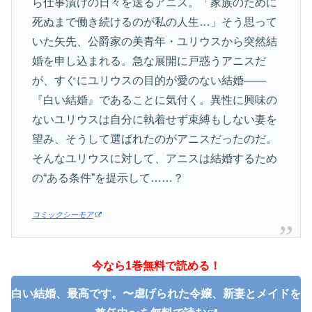
ら仕事漬けの日々を送るアニス。「家族のために
死ぬまで働き続けるのが私の人生…」そう思って
いた矢先、公爵家の美青年・ユリウスから突然結
婚を申し込まれる。急な展開に戸惑うアニスだ
が、すぐにユリウスの目的が愛のない結婚——
『白い結婚』であることに気付く。異性に興味の
ないユリウスは自分に執着せず束縛もしない妻を
望み、そうして選ばれたのがアニスだったのだ。
そんなユリウスに対して、アニスは結婚するため
の“ある条件”を提示して……？
コミックシーモア
今なら1巻無料で読める！
白い結婚、最高です。〜虐げられた令嬢、新妻とメイドを