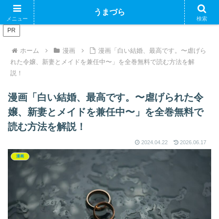
ブログで収益化できるかやってみるブログ
うまづら
メニュー
検索
PR
ホーム
漫画
漫画「白い結婚、最高です。〜虐げら
れた令嬢、新妻とメイドを兼任中〜」を全巻無料で読む方法を解
説！
漫画「白い結婚、最高です。〜虐げられた令
嬢、新妻とメイドを兼任中〜」を全巻無料で
読む方法を解説！
2024.04.22
2026.06.17
漫画