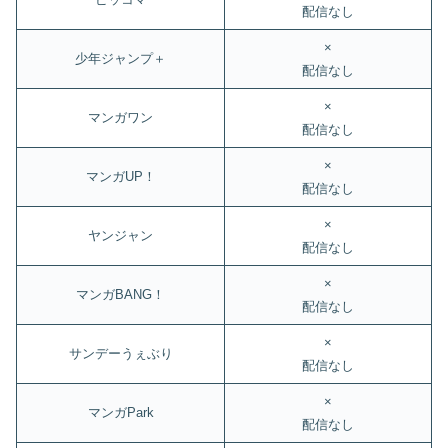
配信なし
×
少年ジャンプ＋
配信なし
×
マンガワン
配信なし
×
マンガUP！
配信なし
×
ヤンジャン
配信なし
×
マンガBANG！
配信なし
×
サンデーうぇぶり
配信なし
×
マンガPark
配信なし