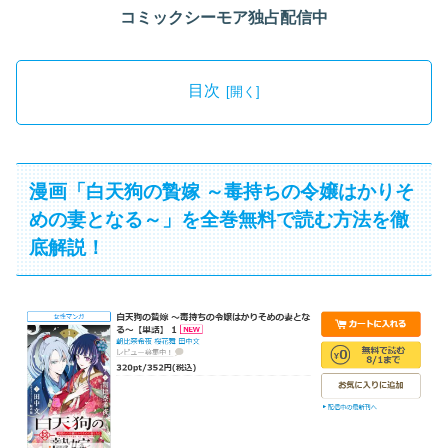
コミックシーモア独占配信中
目次
漫画「白天狗の贄嫁 ～毒持ちの令嬢はかりそ
めの妻となる～」を全巻無料で読む方法を徹
底解説！