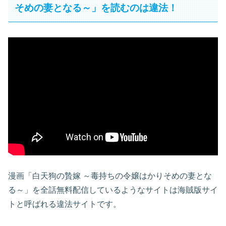
そめの妻となる～」を読むのは違法！
漫画「白天狗の贄嫁 ～毒持ちの令嬢はかりそめの妻とな
る～」を全話無料配信しているようなサイトは海賊版サイ
トと呼ばれる違法サイトです。