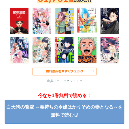
出典：コミックシーモア
今なら1巻無料で読める！
白天狗の贄嫁 ～毒持ちの令嬢はかりそめの妻となる～を
無料で読む