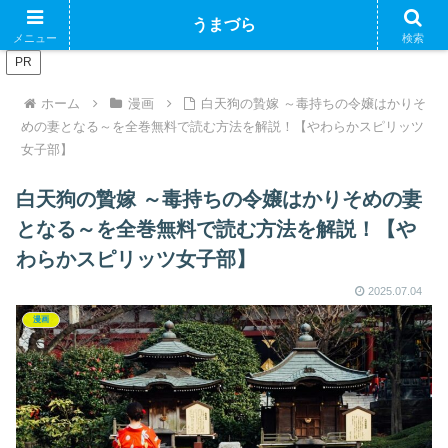
ブログで収益化できるかやってみるブログ
うまづら
メニュー
検索
PR
ホーム
漫画
白天狗の贄嫁 ～毒持ちの令嬢はかりそ
めの妻となる～を全巻無料で読む方法を解説！【やわらかスピリッツ
女子部】
白天狗の贄嫁 ～毒持ちの令嬢はかりそめの妻
となる～を全巻無料で読む方法を解説！【や
わらかスピリッツ女子部】
2025.07.04
漫画