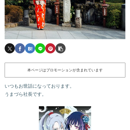
本ページはプロモーションが含まれています
いつもお世話になっております。
うまづら社長です。