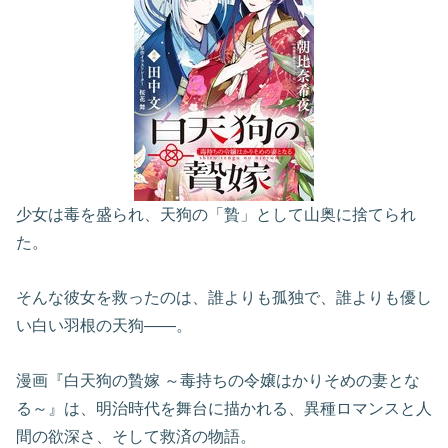
少女は毒を盛られ、天狗の「贄」として山奥に捨てられ
た。
そんな彼女を救ったのは、誰よりも孤独で、誰よりも優し
い白い羽根の天狗――。
漫画『白天狗の贄嫁 ～毒持ちの令嬢はかりそめの妻とな
る～』は、明治時代を舞台に描かれる、異種ロマンスと人
間の欲深さ、そして救済の物語。