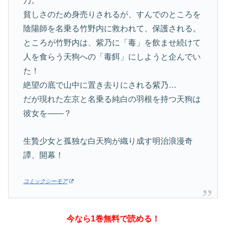
乃。
貧しさのため身売りされるが、すんでのところを
陰陽師を名乗る竹野内に救われて、保護される。
ところが竹野内は、紫乃に「毒」を飲ませ続けて
人を食らう天狗への「毒餌」にしようと企んでい
た！
絶望の底で山中に置き去りにされる紫乃…
だが現れた左京と名乗る純白の羽根を持つ天狗は
彼女を――？
生贄少女と孤独な白天狗が織り成す明治浪漫奇
譚、開幕！
コミックシーモア
今なら1巻無料で読める！