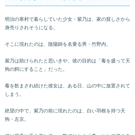
明治の寒村で暮らしていた少女・紫乃は、家の貧しさから
身売りされそうになる。
そこに現れたのは、陰陽師を名乗る男・竹野内。
紫乃は助けられたと思いきや、彼の目的は「毒を盛って天
狗の餌にすること」だった。
毒を飲まされ続けた彼女は、ある日、山の中に放置されて
しまう。
絶望の中で、紫乃の前に現れたのは、白い羽根を持つ天
狗・左京。