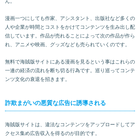
ん。
漫画一つにしても作家、アシスタント、出版社など多くの
人や企業が時間とコストをかけてコンテンツを生み出し配
信しています。作品が売れることによって次の作品が作ら
れ、アニメや映画、グッズなども売られていくのです。
無料で海賊版サイトにある漫画を見るという事はこれらの
一連の経済の流れを断ち切る行為です。巡り巡ってコンテ
ンツ文化の衰退を招きます。
詐欺まがいの悪質な広告に誘導される
海賊版サイトは、違法なコンテンツをアップロードしてア
クセス集め広告収入を得るのが目的です。