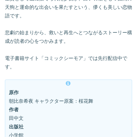
天狗と運命的な出会いを果たすという、儚くも美しい恋物
語です。
悲劇の始まりから、救いと再生へとつながるストーリー構
成が読者の心をつかみます。
電子書籍サイト「コミックシーモア」では先行配信中で
す。
原作
朝比奈希夜 キャラクター原案：桜花舞
作者
田中文
出版社
小学館