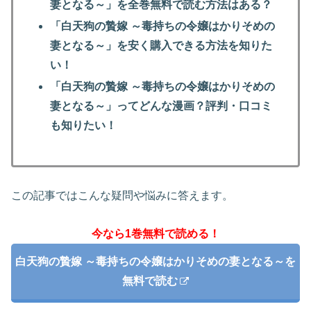
妻となる～」を全巻無料で読む方法はある？
「白天狗の贄嫁 ～毒持ちの令嬢はかりそめの
妻となる～」を安く購入できる方法を知りた
い！
「白天狗の贄嫁 ～毒持ちの令嬢はかりそめの
妻となる～」ってどんな漫画？評判・口コミ
も知りたい！
この記事ではこんな疑問や悩みに答えます。
今なら1巻無料で読める！
白天狗の贄嫁 ～毒持ちの令嬢はかりそめの妻となる～を
無料で読む