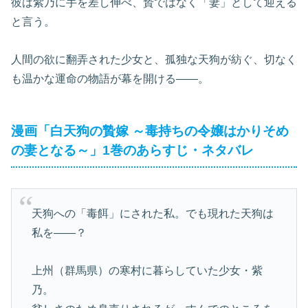
彼は紫乃に手を差し伸べ、贄ではなく「妻」として迎える
と言う。
人間の欲に翻弄された少女と、孤独な天狗が紡ぐ、切なく
も温かな運命の物語が幕を開ける――。
漫画「白天狗の贄嫁 ～毒持ちの令嬢はかりそめ
の妻となる～」1巻のあらすじ・ネタバレ
天狗への「毒餌」にされた私。でも現れた天狗は
私を――？
上州（群馬県）の寒村に暮らしていた少女・紫
乃。