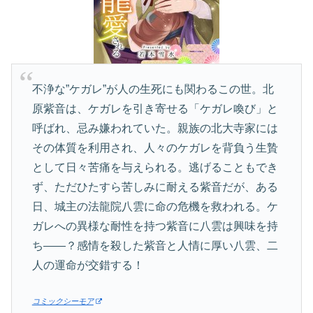
不浄な”ケガレ”が人の生死にも関わるこの世。北
原紫音は、ケガレを引き寄せる「ケガレ喚び」と
呼ばれ、忌み嫌われていた。親族の北大寺家には
その体質を利用され、人々のケガレを背負う生贄
として日々苦痛を与えられる。逃げることもでき
ず、ただひたすら苦しみに耐える紫音だが、ある
日、城主の法龍院八雲に命の危機を救われる。ケ
ガレへの異様な耐性を持つ紫音に八雲は興味を持
ち――？感情を殺した紫音と人情に厚い八雲、二
人の運命が交錯する！
コミックシーモア