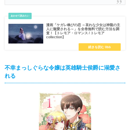
漫画「ケガレ喚びの恋 ～哀れな少女は神龍の主
人に寵愛される～」を全巻無料で読む方法を調
査！【トレモア・ロマンス / トレモア
collection】
不幸まっしぐらな令嬢は英雄騎士侯爵に溺愛さ
れる