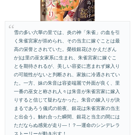
雪の多い六華の里では、炎の神「朱雀」の血を引
く朱雀宮家が崇められ、その当主に嫁ぐことは最
高の栄誉とされていた。榮枝銀花(さかえだぎん
か)は里の巫女家系に生まれ、朱雀宮家に嫁ぐこ
とを期待されるが、美しい容姿に恵まれず嫁入り
の可能性がないと判断され、家族に冷遇されてい
た。一方、妹の朱音は容姿端麗で外面が良く、里
一番の巫女と称され人々は朱音が朱雀宮家に嫁入
りすると信じて疑わなかった。朱音の嫁入りが決
まるであろう儀式の前夜、銀花は朱雀宮家の当主
と出会う。触れ合った瞬間、銀花と当主の間には
ただならぬ感覚が走り―！？―運命のシンデレラ
ストーリーが動き出す！