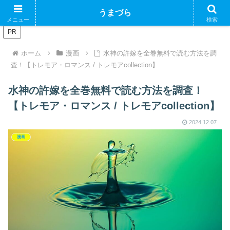
ブログで収益化できるかやってみるブログ
うまづら
メニュー
検索
PR
ホーム
漫画
水神の許嫁を全巻無料で読む方法を調
査！【トレモア・ロマンス / トレモアcollection】
水神の許嫁を全巻無料で読む方法を調査！
【トレモア・ロマンス / トレモアcollection】
2024.12.07
漫画