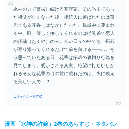
水神の力で繁栄し続ける花守家。その当主であっ
た祖父が亡くなった後、相続人に選ばれたのは孤
児である花香（はなか）だった。親戚中に蔑まれ
る中、唯一優しく接してくれるのは従兄弟で恋人
の拓哉（たくや）のみ。辛い日々の中でも、拓哉
が寄り添ってくれるだけで前を向ける――…。そ
う思っていたある日、花香は拓哉の裏切り行為を
見てしまう。明かされる真実、絶望に打ちひしが
れるそんな花香の目の前に現れたのは、夜に映え
る美しい人で…？
コミックシーモア
漫画「水神の許嫁」2巻のあらすじ・ネタバレ