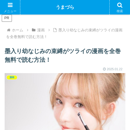
ブログで収益化できるかやってみるブログ
うまづら
メニュー
検索
PR
ホーム
漫画
墨入り幼なじみの束縛がツライの漫画
を全巻無料で読む方法！
墨入り幼なじみの束縛がツライの漫画を全巻
無料で読む方法！
2025.01.22
漫画