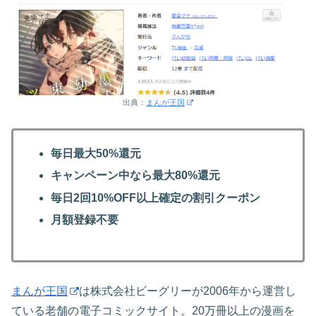
出典：
まんが王国
毎日最大50%還元
キャンペーン中なら最大80%還元
毎日2回10%OFF以上確定の割引クーポン
月額登録不要
まんが王国
は株式会社ビーグリーが2006年から運営し
ている老舗の電子コミックサイト。20万冊以上の漫画を