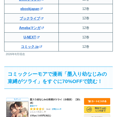
ebookjapan
12巻
12巻
ブックライブ
Amebaマンガ
12巻
U-NEXT
12巻
コミック.jp
12巻
2026年8月現在
コミックシーモアで漫画「墨入り幼なじみの
束縛がツライ」をすぐに70%OFFで読む！