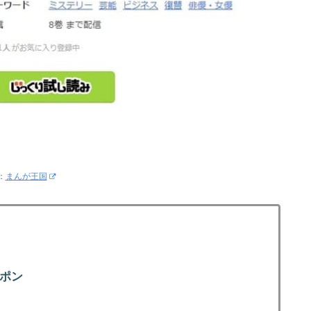
：
まんが王国
ーポン