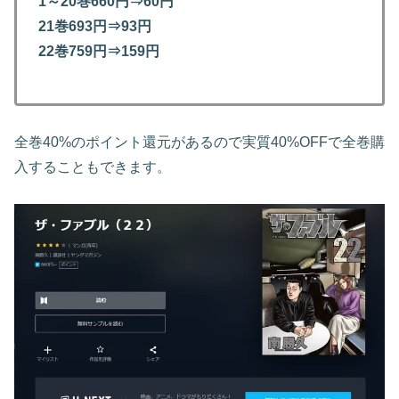
1～20巻660円⇒60円
21巻693円⇒93円
22巻759円⇒159円
全巻40%のポイント還元があるので実質40%OFFで全巻購
入することもできます。