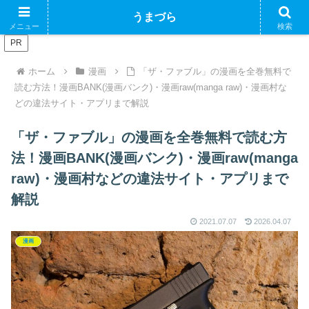
ブログで収益化できるかやってみるブログ
うまづら
メニュー
検索
PR
ホーム
漫画
「ザ・ファブル」の漫画を全巻無料で
読む方法！漫画BANK(漫画バンク)・漫画raw(manga raw)・漫画村な
どの違法サイト・アプリまで解説
「ザ・ファブル」の漫画を全巻無料で読む方
法！漫画BANK(漫画バンク)・漫画raw(manga
raw)・漫画村などの違法サイト・アプリまで
解説
2021.07.07
2026.04.07
漫画