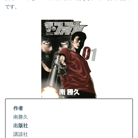
です。
作者
南勝久
出版社
講談社