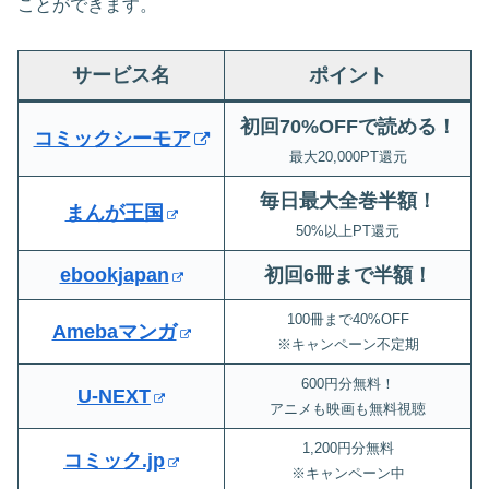
ことができます。
サービス名
ポイント
初回70%OFFで読める！
コミックシーモア
最大20,000PT還元
毎日最大全巻半額！
まんが王国
50%以上PT還元
ebookjapan
初回6冊まで半額
！
100冊まで40%OFF
Amebaマンガ
※キャンペーン不定期
600円分無料！
U-NEXT
アニメも映画も無料視聴
1,200円分無料
コミック.jp
※キャンペーン中