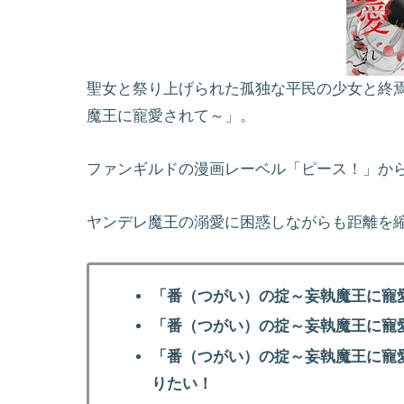
聖女と祭り上げられた孤独な平民の少女と終
魔王に寵愛されて～」。
ファンギルドの漫画レーベル「ピース！」か
ヤンデレ魔王の溺愛に困惑しながらも距離を
「番（つがい）の掟～妄執魔王に寵
「番（つがい）の掟～妄執魔王に寵
「番（つがい）の掟～妄執魔王に寵
りたい！