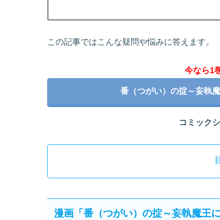
この記事ではこんな疑問や悩みに答えます。
今なら1
番（つがい）の掟～妄執
コミック
漫画「番（つがい）の掟～妄執魔王