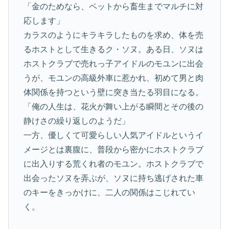
「金のためなら、ペットから畜生までマルチに対
応します」
カラスのようにキラキラしたものを求め、体を売
るホストとして生きるク・ソヌ。ある日、ソヌは
ホストクラブで売れっ子アイドルのモユンに出会
うが、モユンの高級外車に惹かれ、初めて男と肉
体関係を持つという壁に突き当たる羽目になる。
「俺の人生は、花火が舞い上がる瞬間とその後の
静けさの繰り返しのようだ」
一方、優しくて可愛らしい人気アイドルというイ
メージとは裏腹に、普段から密かにホストクラブ
に出入りする荒くれ者のモユン。ホストクラブで
出会ったソヌを弄ぶが、ソヌに持ち逃げされた車
のキーをきっかけに、二人の関係はこじれてい
く。