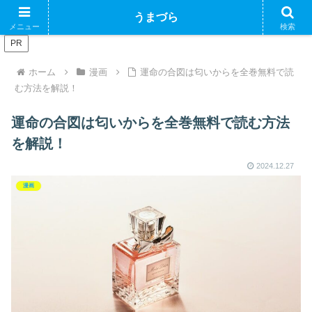
ブログで収益化できるかやってみるブログ
うまづら
メニュー
検索
PR
ホーム
漫画
運命の合図は匂いからを全巻無料で読
む方法を解説！
運命の合図は匂いからを全巻無料で読む方法
を解説！
2024.12.27
漫画