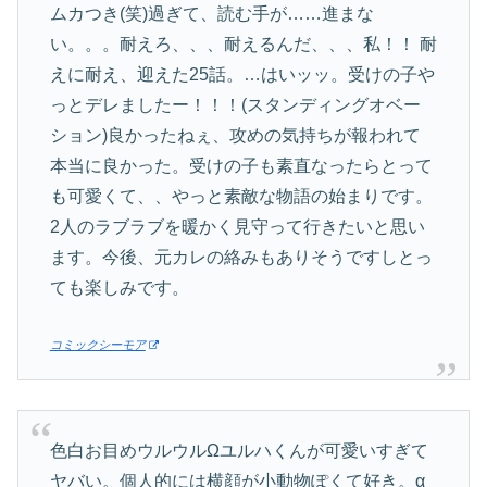
ムカつき(笑)過ぎて、読む手が……進まな
い。。。耐えろ、、、耐えるんだ、、、私！！ 耐
えに耐え、迎えた25話。…はいッッ。受けの子や
っとデレましたー！！！(スタンディングオベー
ション)良かったねぇ、攻めの気持ちが報われて
本当に良かった。受けの子も素直なったらとって
も可愛くて、、やっと素敵な物語の始まりです。
2人のラブラブを暖かく見守って行きたいと思い
ます。今後、元カレの絡みもありそうですしとっ
ても楽しみです。
コミックシーモア
色白お目めウルウルΩユルハくんが可愛いすぎて
ヤバい。個人的には横顔が小動物ぽくて好き。α