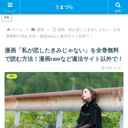
ブログで収益化できるかやってみるブログ
うまづら
メニュー
検索
PR
ホーム
漫画
漫画「私が恋したきみじゃない」を全
巻無料で読む方法！漫画rawなど違法サイト以外で！
漫画「私が恋したきみじゃない」を全巻無料
で読む方法！漫画rawなど違法サイト以外で！
2024.11.29
漫画